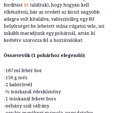
fordítást
itt
találtuk), hogy hogyan kell
elkészíteni, bár az eredeti az kicsit nagyobb
adagra volt kitalálva, valószínűleg egy fél
helyőrséget be lehetett volna rúgatni vele, mi
inkább maradjunk egy pohárnál, aztán ki
kedvére szorozza fel a hozzávalókat:
Összetevők (1 pohárhoz elegendő):
-187 ml fehér bor
-150 g méz
-2 babérlevél
-½ teáskanál édeskömény
-1 teáskanál fekete bors
-néhány szál sáfrány
-egy kis maréknyi mazsola, vagy datolya