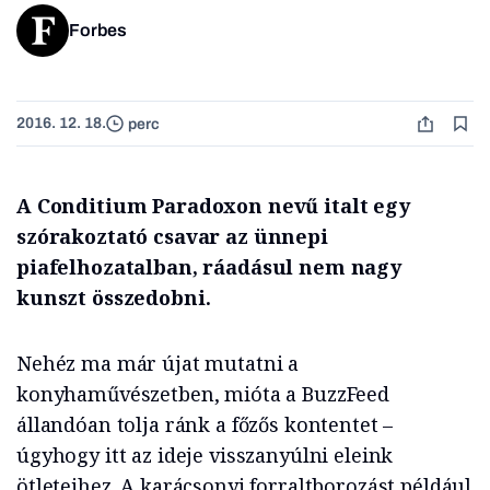
Forbes
2016. 12. 18.
perc
A Conditium Paradoxon nevű italt egy
szórakoztató csavar az ünnepi
piafelhozatalban, ráadásul nem nagy
kunszt összedobni.
Nehéz ma már újat mutatni a
konyhaművészetben, mióta a BuzzFeed
állandóan tolja ránk a főzős kontentet –
úgyhogy itt az ideje visszanyúlni eleink
ötleteihez. A karácsonyi forraltborozást például