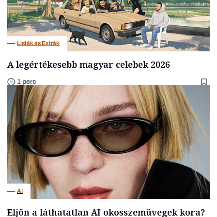
Listák és Extrák
A legértékesebb magyar celebek 2026
1 perc
AI
Eljön a láthatatlan AI okosszemüvegek kora?