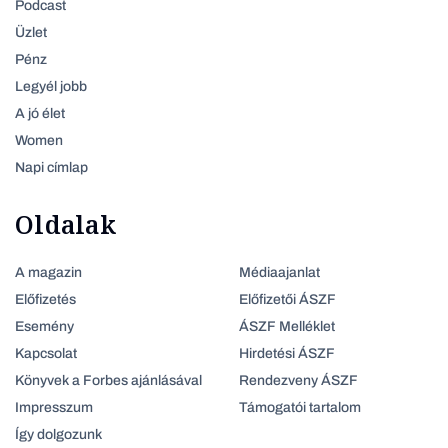
Podcast
Üzlet
Pénz
Legyél jobb
A jó élet
Women
Napi címlap
Oldalak
A magazin
Médiaajanlat
Előfizetés
Előfizetői ÁSZF
Esemény
ÁSZF Melléklet
Kapcsolat
Hirdetési ÁSZF
Könyvek a Forbes ajánlásával
Rendezveny ÁSZF
Impresszum
Támogatói tartalom
Így dolgozunk