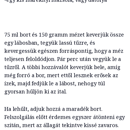
75 ml bort és 150 gramm mézet keverjük össze
egy lábosban, tegyük lassú tűzre, és
kevergessük egészen forráspontig, hogy a méz
teljesen feloldódjon. Pár perc után vegyük le a
tűzről. A többi hozzávalót keverjük bele, amíg
még forró a bor, mert ettől lesznek erősek az
ízek, majd fedjük le a lábost, nehogy túl
gyorsan hűljön ki az ital.
Ha lehűlt, adjuk hozzá a maradék bort.
Felszolgálás előtt érdemes egyszer átönteni egy
szitán, mert az állagát tekintve kissé zavaros.