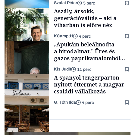
Szalai Péter
5 perc
Aszály, ársokk,
generációváltás – aki a
viharban is előre néz
K&amp;H
4 perc
Tech
„Apukám beleálmodta
a birodalmat.” Üres és
gazos paprikamalomból
lett az igazi családi
Kis Judit
11 perc
fűszersztori
TÁMOGATÓI
A spanyol tengerparton
TARTALOM
nyitott éttermet a magyar
családi vállalkozás
G. Tóth Ilda
4 perc
Családi
vállalkozások