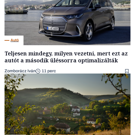
Autó
Teljesen mindegy, milyen vezetni, mert ezt az
autót a második üléssorra optimalizálták
Zomborácz Iván
11 perc