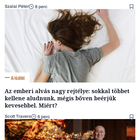
Szalai Péter
8 perc
A jó élet
Az emberi alvás nagy rejtélye: sokkal többet
kellene aludnunk, mégis bőven beérjük
kevesebbel. Miért?
Scott Travers
6 perc