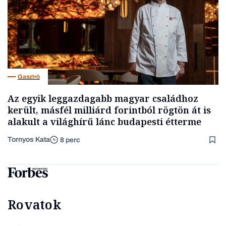
Gasztró
Az egyik leggazdagabb magyar családhoz
került, másfél milliárd forintból rögtön át is
alakult a világhírű lánc budapesti étterme
Tornyos Kata
8 perc
Rovatok