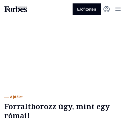
Előfizetés
Vagy fedezze fel a következő
témákat
Üzlet
Pénz
Zöld
Legyél jobb!
A jó élet
Forraltborozz úgy, mint egy
római!