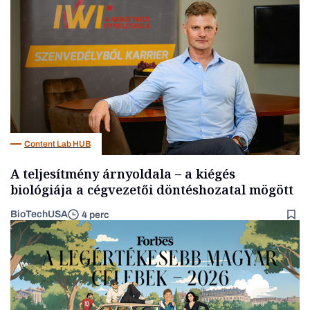
Gasztró
Content Lab HUB
A teljesítmény árnyoldala – a kiégés
biológiája a cégvezetői döntéshozatal mögött
BioTechUSA
4 perc