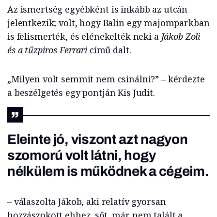
Az ismertség egyébként is inkább az utcán
jelentkezik; volt, hogy Balin egy majomparkban
is felismerték, és elénekelték neki a
Jákob Zoli
és a tűzpiros Ferrari
című dalt.
„Milyen volt semmit nem csinálni?” – kérdezte
a beszélgetés egy pontján Kis Judit.
Eleinte jó, viszont azt nagyon
szomorú volt látni, hogy
nélkülem is működnek a cégeim.
– válaszolta Jákob, aki relatív gyorsan
hozzászokott ehhez, sőt, már nem talált a