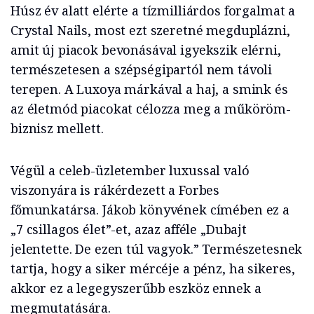
Húsz év alatt elérte a tízmilliárdos forgalmat a
Crystal Nails, most ezt szeretné megduplázni,
amit új piacok bevonásával igyekszik elérni,
természetesen a szépségipartól nem távoli
terepen. A Luxoya márkával a haj, a smink és
az életmód piacokat célozza meg a műköröm-
biznisz mellett.
Végül a celeb-üzletember luxussal való
viszonyára is rákérdezett a Forbes
főmunkatársa. Jákob könyvének címében ez a
„7 csillagos élet”-et, azaz afféle „Dubajt
jelentette. De ezen túl vagyok.” Természetesnek
tartja, hogy a siker mércéje a pénz, ha sikeres,
akkor ez a legegyszerűbb eszköz ennek a
megmutatására.