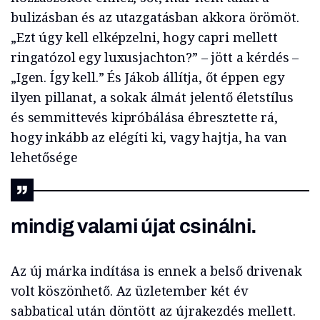
bulizásban és az utazgatásban akkora örömöt.
„Ezt úgy kell elképzelni, hogy capri mellett
ringatózol egy luxusjachton?” – jött a kérdés –
„Igen. Így kell.” És Jákob állítja, őt éppen egy
ilyen pillanat, a sokak álmát jelentő életstílus
és semmittevés kipróbálása ébresztette rá,
hogy inkább az elégíti ki, vagy hajtja, ha van
lehetősége
mindig valami újat csinálni.
Az új márka indítása is ennek a belső drivenak
volt köszönhető. Az üzletember két év
sabbatical után döntött az újrakezdés mellett.