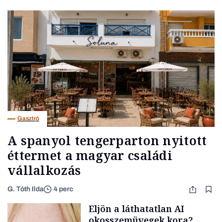
Gasztró
A spanyol tengerparton nyitott
éttermet a magyar családi
vállalkozás
G. Tóth Ilda
4 perc
Eljön a láthatatlan AI
okosszemüvegek kora?