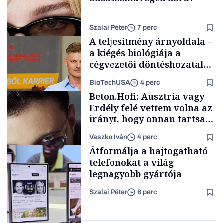
Szalai Péter
7 perc
A teljesítmény árnyoldala –
a kiégés biológiája a
cégvezetői döntéshozatal
mögött
BioTechUSA
4 perc
AI
Beton.Hofi: Ausztria vagy
Erdély felé vettem volna az
irányt, hogy onnan tartsam
lélegeztetőgépen a magyar
Vaszkó Iván
4 perc
zenét
Content Lab HUB
Átformálja a hajtogatható
telefonokat a világ
legnagyobb gyártója
Szalai Péter
6 perc
Forbes-sztori