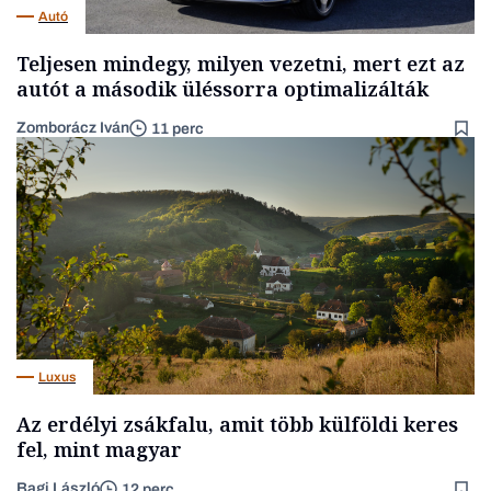
Autó
Teljesen mindegy, milyen vezetni, mert ezt az
autót a második üléssorra optimalizálták
Zomborácz Iván
11 perc
Luxus
Az erdélyi zsákfalu, amit több külföldi keres
fel, mint magyar
Bagi László
12 perc