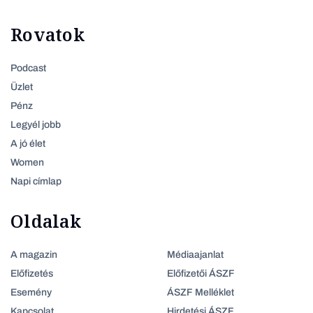
Rovatok
Podcast
Üzlet
Pénz
Legyél jobb
A jó élet
Women
Napi címlap
Oldalak
A magazin
Médiaajanlat
Előfizetés
Előfizetői ÁSZF
Esemény
ÁSZF Melléklet
Kapcsolat
Hirdetési ÁSZF