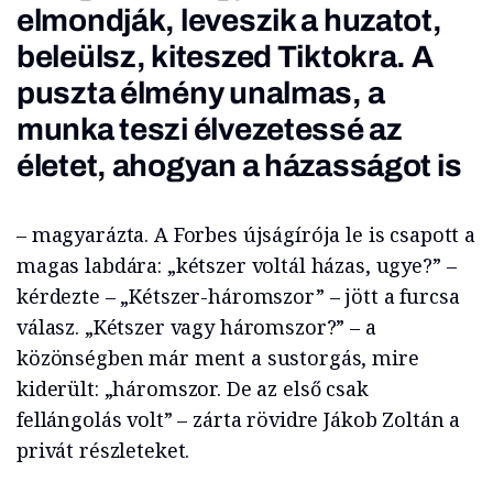
elmondják, leveszik a huzatot,
beleülsz, kiteszed Tiktokra. A
puszta élmény unalmas, a
munka teszi élvezetessé az
életet, ahogyan a házasságot is
– magyarázta. A Forbes újságírója le is csapott a
magas labdára: „kétszer voltál házas, ugye?” –
kérdezte – „Kétszer-háromszor” – jött a furcsa
válasz. „Kétszer vagy háromszor?” – a
közönségben már ment a sustorgás, mire
kiderült: „háromszor. De az első csak
fellángolás volt” – zárta rövidre Jákob Zoltán a
privát részleteket.