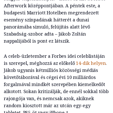
Afterwork középpontjában. A péntek este, a
budapesti Marriott Hotelben megrendezett
esemény színpadának hátterét a dunai
panorámába simuló, felújítás alatt lévő
Szabadság-szobor adta – Jákob Zoltán
nappalijából is pont ez látszik.
A celeb-üzletember a Forbes idei celeblistáján
is szerepel, méghozzá az előkelő
14-dik helyen
.
Jákob ugyanis kétmilliós közösségi médiás
követőtáborával és cégei évi 10 milliárdos
forgalmával mindkét szerepében kiemelkedőt
alkotott. Sokan kritizálják, de ennél sokkal több
rajongója van, és nemcsak azok, akiknek
random kiosztott már az utcán egy-egy
tabletet, PS5-öt vagy iPhone-t.