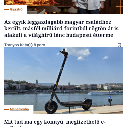
Gasztró
Az egyik leggazdagabb magyar családhoz
került, másfél milliárd forintból rögtön át is
alakult a világhírű lánc budapesti étterme
Tornyos Kata
8 perc
Menetpróba
Mit tud ma egy könnyű, megfizethető e-