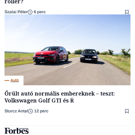
roller?
Szalai Péter
6 perc
Autó
Őrült autó normális embereknek – teszt:
Volkswagen Golf GTI és R
Sturcz Antal
12 perc