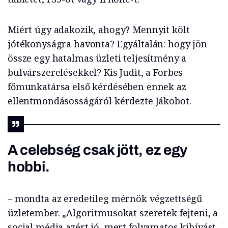
Miért úgy adakozik, ahogy? Mennyit költ
jótékonyságra havonta? Egyáltalán: hogy jön
össze egy hatalmas üzleti teljesítmény a
bulvárszerelésekkel? Kis Judit, a Forbes
főmunkatársa első kérdésében ennek az
ellentmondásosságáról kérdezte Jákobot.
A celebség csak jött, ez egy
hobbi.
– mondta az eredetileg mérnök végzettségű
üzletember. „Algoritmusokat szeretek fejteni, a
social média azért jó, mert folyamatos kihívást