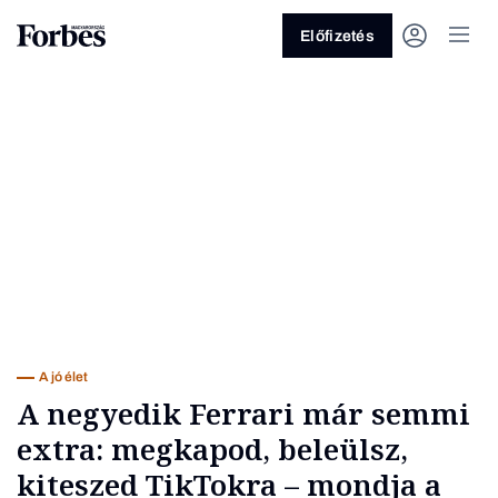
Előfizetés
Vagy fedezze fel a következő
témákat
Üzlet
Pénz
Zöld
Legyél jobb!
A jó élet
A negyedik Ferrari már semmi
extra: megkapod, beleülsz,
kiteszed TikTokra – mondja a