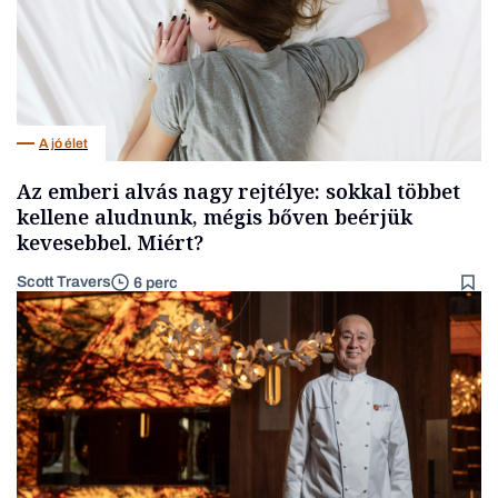
A jó élet
Az emberi alvás nagy rejtélye: sokkal többet
kellene aludnunk, mégis bőven beérjük
kevesebbel. Miért?
Scott Travers
6 perc