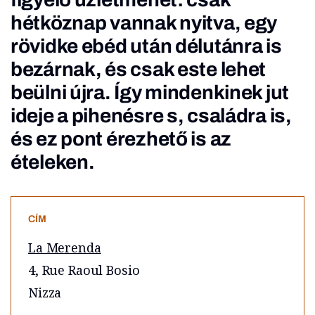
hétköznap vannak nyitva, egy
rövidke ebéd után délutánra is
bezárnak, és csak este lehet
beülni újra. Így mindenkinek jut
ideje a pihenésre s, családra is,
és ez pont érezhető is az
ételeken.
CÍM
La Merenda
4, Rue Raoul Bosio
Nizza