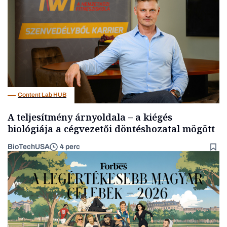
Content Lab HUB
A teljesítmény árnyoldala – a kiégés
biológiája a cégvezetői döntéshozatal mögött
BioTechUSA
4 perc