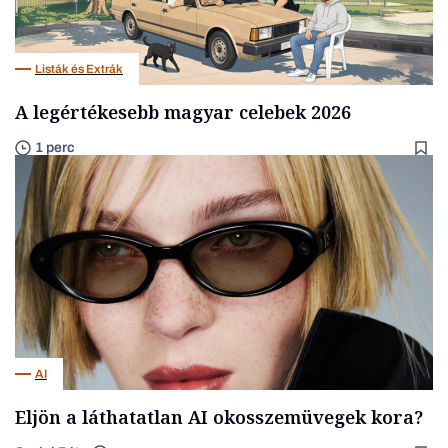
Listák és Extrák
A legértékesebb magyar celebek 2026
1 perc
AI
Eljön a láthatatlan AI okosszemüvegek kora?