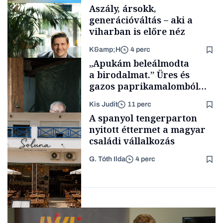
Aszály, ársokk,
generációváltás – aki a
viharban is előre néz
K&amp;H
4 perc
Tech
„Apukám beleálmodta
a birodalmat.” Üres és
gazos paprikamalomból
lett az igazi családi
Kis Judit
11 perc
fűszersztori
TÁMOGATÓI
A spanyol tengerparton
TARTALOM
nyitott éttermet a magyar
családi vállalkozás
G. Tóth Ilda
4 perc
Családi
vállalkozások
Gasztró