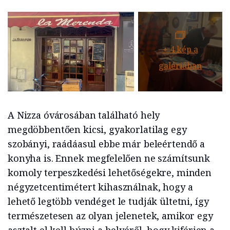
+
4
kép a
galériában
A Nizza óvárosában található hely
megdöbbentően kicsi, gyakorlatilag egy
szobányi, raádáasul ebbe már beleértendő a
konyha is. Ennek megfelelően ne számítsunk
komoly terpeszkedési lehetőségekre, minden
négyzetcentimétert kihasználnak, hogy a
lehető legtöbb vendéget le tudják ültetni, így
természetesen az olyan jelenetek, amikor egy
asztalt el kell húzni a helyéről, hogy kiférjen a