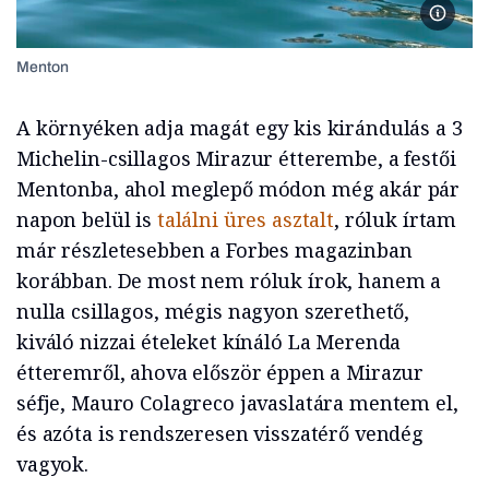
Menton
Menton
A környéken adja magát egy kis kirándulás a 3
Michelin-csillagos Mirazur étterembe, a festői
Mentonba, ahol meglepő módon még akár pár
napon belül is
találni üres asztalt
, róluk írtam
már részletesebben a Forbes magazinban
korábban. De most nem róluk írok, hanem a
nulla csillagos, mégis nagyon szerethető,
kiváló nizzai ételeket kínáló La Merenda
étteremről, ahova először éppen a Mirazur
séfje, Mauro Colagreco javaslatára mentem el,
és azóta is rendszeresen visszatérő vendég
vagyok.