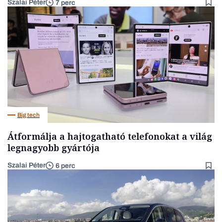
Szalai Péter
7 perc
Big tech
Átformálja a hajtogatható telefonokat a világ
legnagyobb gyártója
Szalai Péter
6 perc