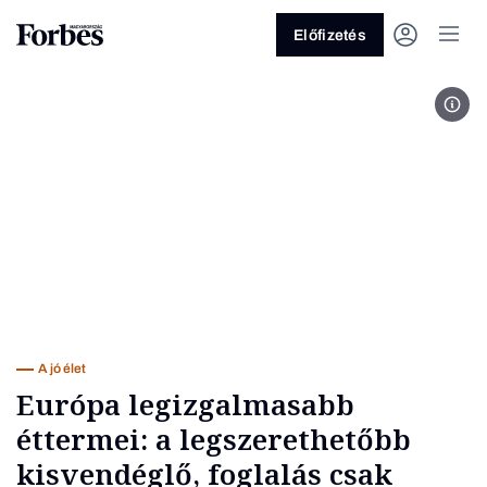
Előfizetés
A be
Vagy fedezze fel a következő
témákat
Üzlet
Pénz
Zöld
Legyél jobb!
A jó élet
Európa legizgalmasabb
éttermei: a legszerethetőbb
kisvendéglő, foglalás csak