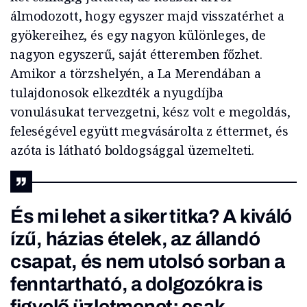
álmodozott, hogy egyszer majd visszatérhet a
gyökereihez, és egy nagyon különleges, de
nagyon egyszerű, saját étteremben főzhet.
Amikor a törzshelyén, a La Merendában a
tulajdonosok elkezdték a nyugdíjba
vonulásukat tervezgetni, kész volt e megoldás,
feleségével együtt megvásárolta z éttermet, és
azóta is látható boldogsággal üzemelteti.
És mi lehet a siker titka? A kiváló
ízű, házias ételek, az állandó
csapat, és nem utolsó sorban a
fenntartható, a dolgozókra is
figyelő üzletmenet: csak