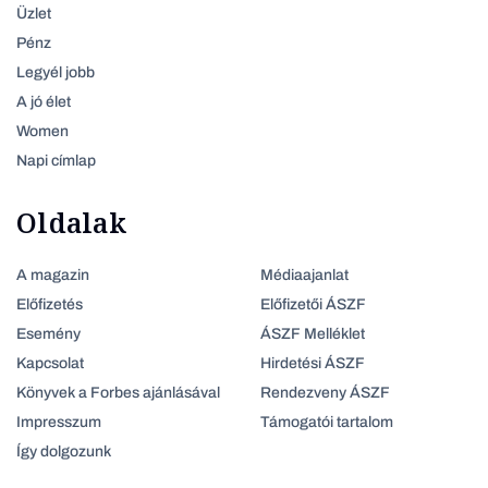
Üzlet
Pénz
Legyél jobb
A jó élet
Women
Napi címlap
Oldalak
A magazin
Médiaajanlat
Előfizetés
Előfizetői ÁSZF
Esemény
ÁSZF Melléklet
Kapcsolat
Hirdetési ÁSZF
Könyvek a Forbes ajánlásával
Rendezveny ÁSZF
Impresszum
Támogatói tartalom
Így dolgozunk