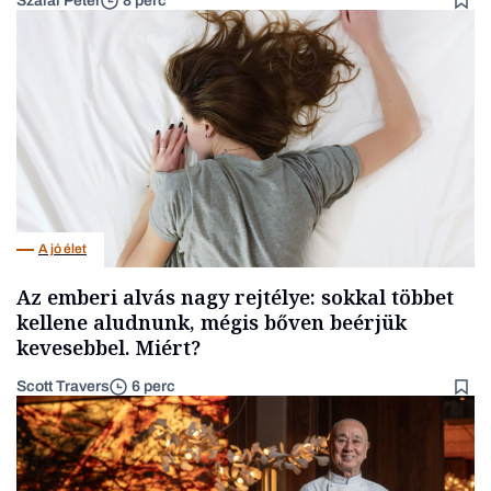
Szalai Péter
8 perc
A jó élet
Az emberi alvás nagy rejtélye: sokkal többet
kellene aludnunk, mégis bőven beérjük
kevesebbel. Miért?
Scott Travers
6 perc