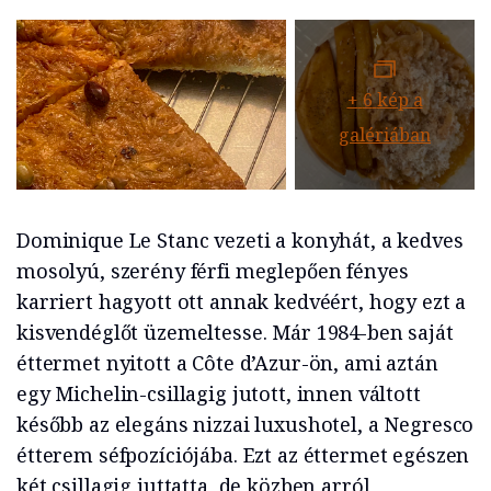
+
6
kép a
galériában
Dominique Le Stanc vezeti a konyhát, a kedves
mosolyú, szerény férfi meglepően fényes
karriert hagyott ott annak kedvéért, hogy ezt a
kisvendéglőt üzemeltesse. Már 1984-ben saját
éttermet nyitott a Côte d’Azur-ön, ami aztán
egy Michelin-csillagig jutott, innen váltott
később az elegáns nizzai luxushotel, a Negresco
étterem séfpozíciójába. Ezt az éttermet egészen
két csillagig juttatta, de közben arról