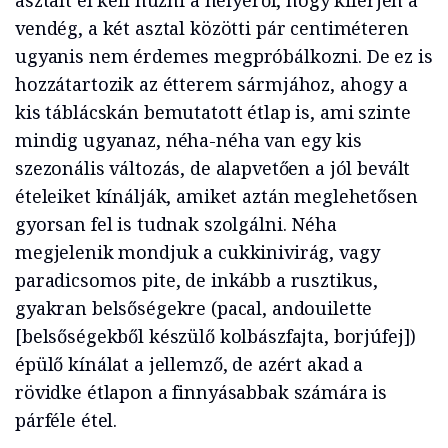
vendég, a két asztal közötti pár centiméteren
ugyanis nem érdemes megpróbálkozni. De ez is
hozzátartozik az étterem sármjához, ahogy a
kis táblácskán bemutatott étlap is, ami szinte
mindig ugyanaz, néha-néha van egy kis
szezonális változás, de alapvetően a jól bevált
ételeiket kínálják, amiket aztán meglehetősen
gyorsan fel is tudnak szolgálni. Néha
megjelenik mondjuk a cukkinivirág, vagy
paradicsomos pite, de inkább a rusztikus,
gyakran belsőségekre (pacal, andouilette
[belsőségekből készülő kolbászfajta, borjúfej])
épülő kínálat a jellemző, de azért akad a
rövidke étlapon a finnyásabbak számára is
párféle étel.