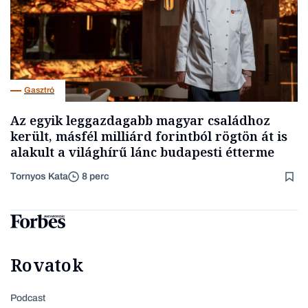
Gasztró
Az egyik leggazdagabb magyar családhoz
került, másfél milliárd forintból rögtön át is
alakult a világhírű lánc budapesti étterme
Tornyos Kata
8 perc
Rovatok
Podcast