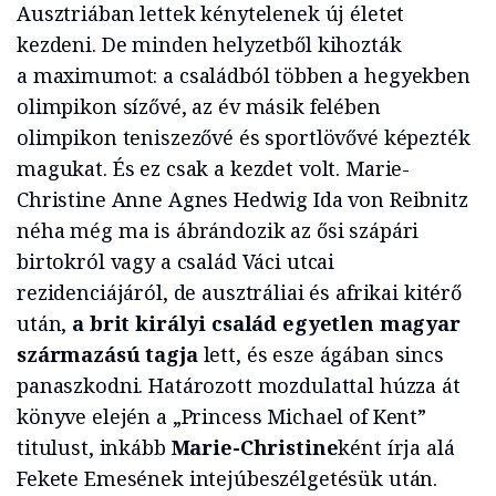
Ausztriában lettek kénytelenek új életet
kezdeni. De minden helyzetből kihozták
a maximumot: a családból többen a hegyekben
olimpikon sízővé, az év másik felében
olimpikon teniszezővé és sportlövővé képezték
magukat. És ez csak a kezdet volt. Marie-
Christine Anne Agnes Hedwig Ida von Reibnitz
néha még ma is ábrándozik az ősi szápári
birtokról vagy a család Váci utcai
rezidenciájáról, de ausztráliai és afrikai kitérő
után,
a brit királyi család egyetlen magyar
származású tagja
lett, és esze ágában sincs
panaszkodni. Határozott mozdulattal húzza át
könyve elején a „Princess Michael of Kent”
titulust, inkább
Marie-Christine
ként írja alá
Fekete Emesének intejúbeszélgetésük után.