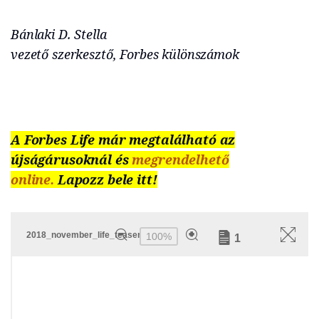
Bánlaki D. Stella
vezető szerkesztő, Forbes különszámok
A Forbes Life már megtalálható az
újságárusoknál és
megrendelhető
online.
Lapozz bele itt!