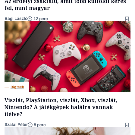
Az erdélyi zsákfalu, amit több külföldi keres
fel, mint magyar
Bagi László
12 perc
Big tech
Viszlát, PlayStation, viszlát, Xbox, viszlát,
Nintendo? A játékgépek halálra vannak
ítélve?
Szalai Péter
8 perc