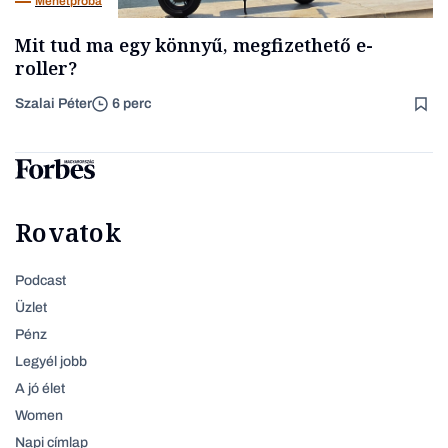
Menetpróba
Mit tud ma egy könnyű, megfizethető e-
roller?
Szalai Péter
6 perc
Rovatok
Podcast
Üzlet
Pénz
Legyél jobb
A jó élet
Women
Napi címlap