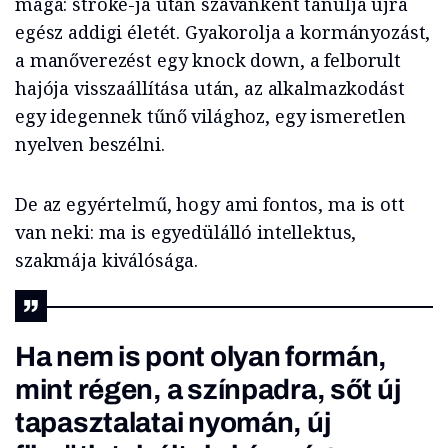
maga: stroke-ja után szavanként tanulja újra
egész addigi életét. Gyakorolja a kormányozást,
a manőverezést egy knock down, a felborult
hajója visszaállítása után, az alkalmazkodást
egy idegennek tűnő világhoz, egy ismeretlen
nyelven beszélni.
De az egyértelmű, hogy ami fontos, ma is ott
van neki: ma is egyedülálló intellektus,
szakmája kiválósága.
Ha nem is pont olyan formán,
mint régen, a színpadra, sőt új
tapasztalatai nyomán, új