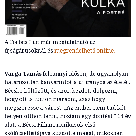
A Forbes Life már megtalálható az
újságárusoknál és
megrendelhető online.
Varga Tamás
feleannyi idősen, de ugyanolyan
határozottan kanyarintotta új irányba az életét.
Bécsbe költözött, és azon kezdett dolgozni,
hogy ott is tudjon maradni, azaz hogy
megszeresse a várost. „Az ember nem tud két
helyen otthon lenni, hoztam egy döntést.” 14 év
alatt a Bécsi Filharmonikusok első
szólócsellistájává küzdötte magát, miközben