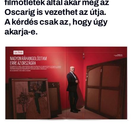
filmötletek által akár még az
Oscarig is vezethet az útja.
A kérdés csak az, hogy úgy
akarja-e.