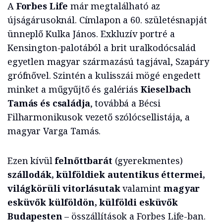
A
Forbes Life
már megtalálható az
újságárusoknál. Címlapon a 60. születésnapját
ünneplő Kulka János. Exkluzív portré a
Kensington-palotából a brit uralkodócsalád
egyetlen magyar származású tagjával, Szapáry
grófnővel. Szintén a kulisszái mögé engedett
minket a műgyűjtő és galériás
Kieselbach
Tamás és családja
, továbbá a Bécsi
Filharmonikusok vezető szólócsellistája, a
magyar Varga Tamás.
Ezen kívül
felnőttbarát
(gyerekmentes)
szállodák, külföldiek autentikus éttermei,
világkörüli vitorlásutak
valamint
magyar
esküvők külföldön, külföldi esküvők
Budapesten
– összállítások a Forbes Life-ban.