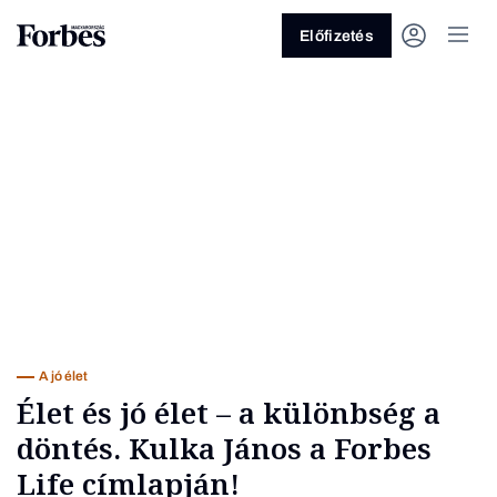
Előfizetés
Vagy fedezze fel a következő
témákat
Üzlet
Pénz
Zöld
Legyél jobb!
A jó élet
Élet és jó élet – a különbség a
döntés. Kulka János a Forbes
Life címlapján!