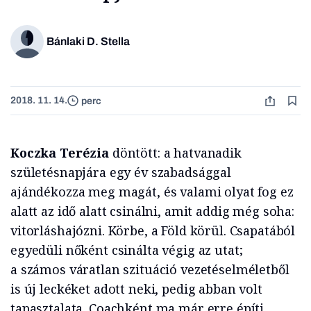
Bánlaki D. Stella
2018. 11. 14.
perc
Koczka Terézia
döntött: a hatvanadik
születésnapjára egy év szabadsággal
ajándékozza meg magát, és valami olyat fog ez
alatt az idő alatt csinálni, amit addig még soha:
vitorláshajózni. Körbe, a Föld körül. Csapatából
egyedüli nőként csinálta végig az utat;
a számos váratlan szituáció vezetéselméletből
is új leckéket adott neki, pedig abban volt
tapasztalata. Coachként ma már erre építi