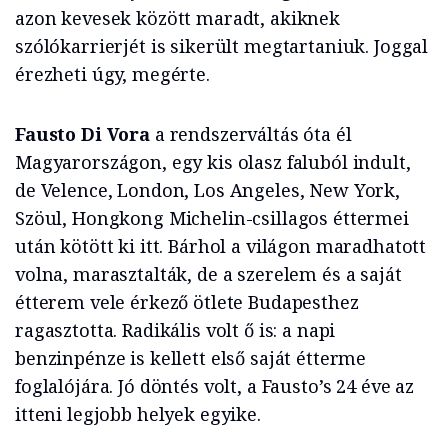
azon kevesek között maradt, akiknek
szólókarrierjét is sikerült megtartaniuk. Joggal
érezheti úgy, megérte.
Fausto Di Vora
a rendszerváltás óta él
Magyarországon, egy kis olasz faluból indult,
de Velence, London, Los Angeles, New York,
Szöul, Hongkong Michelin-csillagos éttermei
után kötött ki itt. Bárhol a világon maradhatott
volna, marasztalták, de a szerelem és a saját
étterem vele érkező ötlete Budapesthez
ragasztotta. Radikális volt ő is: a napi
benzinpénze is kellett első saját étterme
foglalójára. Jó döntés volt, a Fausto’s 24 éve az
itteni legjobb helyek egyike.