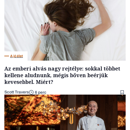
A jó élet
Az emberi alvás nagy rejtélye: sokkal többet
kellene aludnunk, mégis bőven beérjük
kevesebbel. Miért?
Scott Travers
6 perc