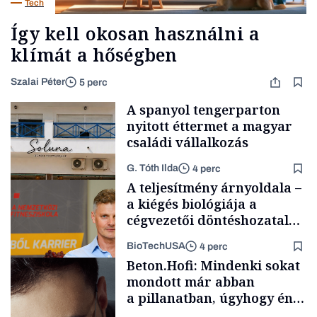
Tech
Így kell okosan használni a
klímát a hőségben
Szalai Péter
5 perc
A spanyol tengerparton
nyitott éttermet a magyar
családi vállalkozás
G. Tóth Ilda
4 perc
A teljesítmény árnyoldala –
a kiégés biológiája a
cégvezetői döntéshozatal
mögött
BioTechUSA
4 perc
Gasztró
Beton.Hofi: Mindenki sokat
mondott már abban
a pillanatban, úgyhogy én
a legsarkosabb