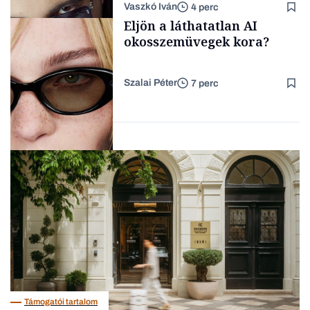
Vaszkó Iván
4 perc
gondolataimat akartam
Content Lab HUB
Eljön a láthatatlan AI
kimondani
okosszemüvegek kora?
Szalai Péter
7 perc
Forbes-sztori
AI
Támogatói tartalom