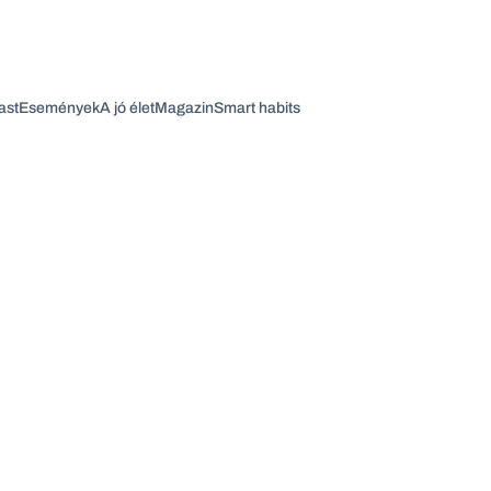
ast
Események
A jó élet
Magazin
Smart habits
Vagy fedezze fel a következő témákat
Üzlet
Pénz
Zöld
Legyél jobb!