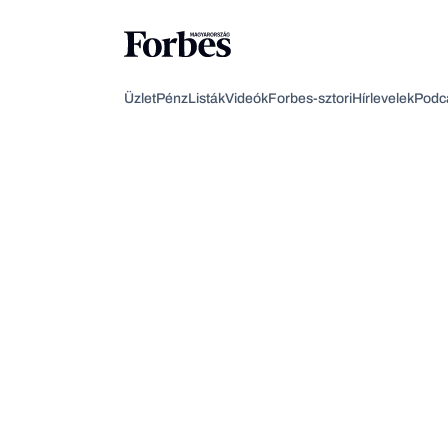
Üzlet
Pénz
Listák
Videók
Forbes-sztori
Hírlevelek
Podc