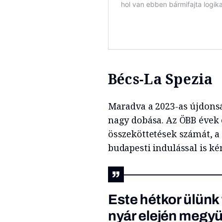
Bécs-La Spezia
Maradva a 2023-as újdonsá
nagy dobása. Az ÖBB évek ó
összeköttetések számát, a
budapesti indulással is ké
Este hétkor ülünk
nyár elején megyü