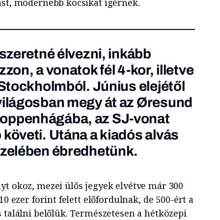
ást, modernebb kocsikat ígérnek.
 szeretné élvezni, inkább
zon, a vonatok fél 4-kor, illetve
 Stockholmból. Június elejétől
világosban megy át az Øresund
Koppenhágába, az SJ-vonat
 követi. Utána a kiadós alvás
özelében ébredhetünk.
yt okoz, mezei ülős jegyek elvétve már 300
10 ezer forint felett előfordulnak, de 500-ért a
 találni belőlük. Természetesen a hétközepi