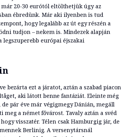
 már 20-30 eurótól eltölthetjük úgy az
osban ébredünk. Már aki ilyenben is tud
zempont, hogy legalább az út egy részén a
ödni tudjon – nekem is. Mindezek alapján
 a legszuperebb európai éjszakai
in
ve bezárta ezt a járatot, aztán a szabad piacon
lltåget, aki látott benne fantáziát. Eleinte még
, de pár éve már végigmegy Dánián, megáll
i meg a német fővárost. Tavaly aztán a svéd
 hogy visszatér. Télen csak Hamburgig jár, de
 elmennek Berlinig. A versenytársnál