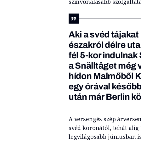
színvonalasabb szolgáltat
Aki a svéd tájakat
északról délre utaz
fél 5-kor indulnak
a Snälltåget még 
hídon Malmőből 
egy órával később
után már Berlin k
A versengés szép árversen
svéd koronától, tehát alig 
legvilágosabb júniusban is