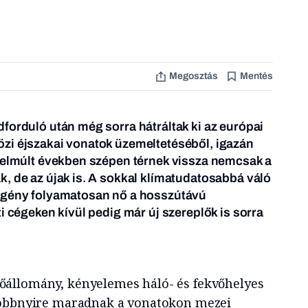
Megosztás
Mentés
forduló után még sorra hátráltak ki az európai
zi éjszakai vonatok üzemeltetéséből, igazán
z elmúlt években szépen térnek vissza nemcsak a
, de az újak is. A sokkal klímatudatosabbá váló
igény folyamatosan nő a hosszútávú
i cégeken kívül pedig már új szereplők is sorra
állomány, kényelemes háló- és fekvőhelyes
többnyire maradnak a vonatokon mezei