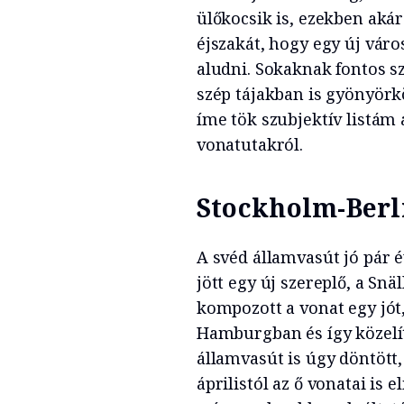
ülőkocsik is, ezekben akár
éjszakát, hogy egy új vár
aludni. Sokaknak fontos s
szép tájakban is gyönyörk
íme tök szubjektív listám
vonatutakról.
Stockholm-Berl
A svéd államvasút jó pár é
jött egy új szereplő, a Snä
kompozott a vonat egy jót
Hamburgban és így közelít
államvasút is úgy döntött,
áprilistól az ő vonatai is