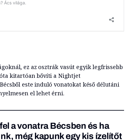
goknál, ez az osztrák vasút egyik legfrissebb
ta kitartóan bővíti a Nightjet
 Bécsből este induló vonatokat késő délutáni
nyelmesen el lehet érni.
 fel a vonatra Bécsben és ha
nk, még kapunk egy kis ízelítőt