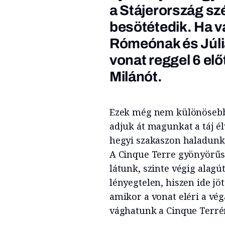
a Stájerország sz
besötétedik. Ha v
Rómeónak és Júlián
vonat reggel 6 előt
Milánót.
Ezek még nem különösebb
adjuk át magunkat a táj é
hegyi szakaszon haladunk,
A Cinque Terre gyönyörűsé
látunk, szinte végig alagú
lényegtelen, hiszen ide jö
amikor a vonat eléri a vég
vághatunk a Cinque Terré