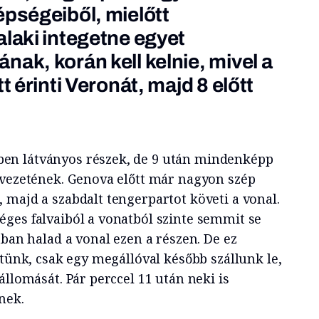
épségeiből, mielőtt
alaki integetne egyet
ak, korán kell kelnie, mivel a
t érinti Veronát, majd 8 előtt
en látványos részek, de 9 után mindenképp
lvezetének. Genova előtt már nagyon szép
 majd a szabdalt tengerpartot követi a vonal.
ges falvaiból a vonatból szinte semmit se
tban halad a vonal ezen a részen. De ez
ttünk, csak egy megállóval később szállunk le,
állomását. Pár perccel 11 után neki is
nek.