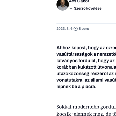
Ács Gábor
Szerző követése
2023. 3. 6.
8 perc
Ahhoz képest, hogy az ezred
vasúttársaságok a nemzetkö
látványos fordulat, hogy a
korábban kukázott útvonalak
utazóközönség részéről az 
vonatutakra, az állami vasút
lépnek be a piacra.
Sokkal modernebb gördülő
kocsik jelennek meg, de 