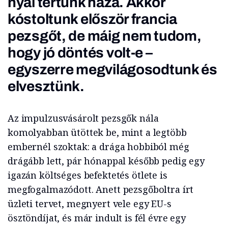
nyal tértünk haza. Akkor
kóstoltunk először francia
pezsgőt, de máig nem tudom,
hogy jó döntés volt-e –
egyszerre megvilágosodtunk és
elvesztünk.
Az impulzusvásárolt pezsgők nála
komolyabban ütöttek be, mint a legtöbb
embernél szoktak: a drága hobbiból még
drágább lett, pár hónappal később pedig egy
igazán költséges befektetés ötlete is
megfogalmazódott. Anett pezsgőboltra írt
üzleti tervet, megnyert vele egy EU-s
ösztöndíjat, és már indult is fél évre egy