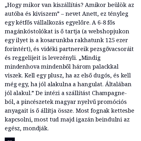
„Hogy mikor van kiszállítás? Amikor beülök az
autóba és kiviszem” – nevet Anett, ez tényleg
egy kétfős vállalkozás egyelőre. A 6-8 fős
magánkóstolókat is ő tartja (a webshopjukon
egy ilyet is a kosarunkba rakhatunk 125 ezer
forintért), és vidéki partnereik pezsgővacsoráit
és reggelijeit is levezényli. „Mindig
mindenhova mindenből három palackkal
viszek. Kell egy plusz, ha az első dugós, és kell
még egy, ha jól alakulna a hangulat. Általában
jól alakul.” De intézi a szállítást Champagne-
ból, a pincészetek magyar nyelvű promóciós
anyagait is ő állítja össze. Most fognak kettesbe
kapcsolni, most tud majd igazán beindulni az
egész, mondják.