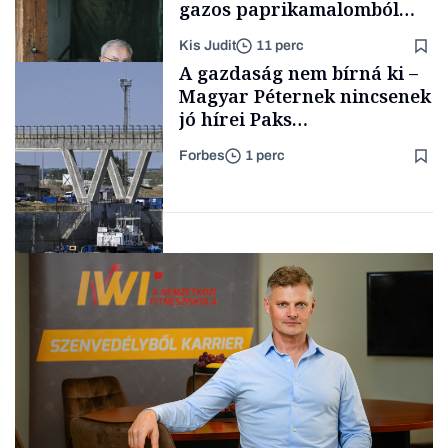
gazos paprikamalomból
lett az igazi családi
Kis Judit
11 perc
fűszersztori
TÁMOGATÓI
A gazdaság nem bírná ki –
TARTALOM
Magyar Péternek nincsenek
jó hírei Paks
újraindításáról
Forbes
1 perc
Családi
vállalkozások
Energia