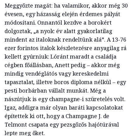
Meggyőzte magát: ha valamikor, akkor még 30
évesen, egy házasság elején érdemes pályát
módosítani. Onnantól kezdve a borokért
dolgoztak, „a nyolc év alatt gyakorlatilag
mindent az italoknak rendeltünk alá”. A 13-76
ezer forintos italok készletezésre anyagilag rá
kellett gyúrniuk: Lóránt maradt a családja
cégben főállásban, Anett pedig – akkor még
mindig vendéglátós vagy kereskedelmi
tapasztalat, illetve boros diploma nélkül – egy
pesti borbárban vállalt munkát. Még a
nászútjuk is egy champagne-i szüretelés volt.
Igaz, addigra már olyan baráti kapcsolatokat
építettek ki ott, hogy a Champagne J. de
Telmont csapata egy pezsgőzős hajótúrával
lepte meg őket.