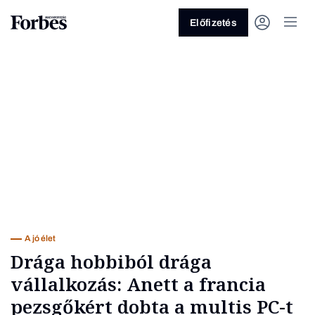
Előfizetés
Vagy fedezze fel a következő
témákat
Üzlet
Pénz
Zöld
Legyél jobb!
A jó élet
Drága hobbiból drága
vállalkozás: Anett a francia
pezsgőkért dobta a multis PC-t