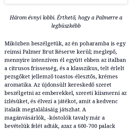
Három évnyi lobbi. Érthető, hogy a Palmerre a
legbüszkébb
Miközben beszélgetük, az én poharamba is egy
reimsi Palmer Brut Réserve kerül; meglepő,
mennyire intenzíven él együtt ebben az italban
a citrusos frissesség, és a klasszikus, telt érlelt
pezsgőket jellemző toastos-élesztős, krémes
aromatika. Az újdonsült kereskedő szeret
beszélgetni az emberekkel, szereti kiismerni az
ízlésüket, és élvezi a játékot, amit a kedvenc
italaik megtalálásáig játszhat. A
magánvásárlók, -kóstolók tavaly már a
bevételük felét adták, azaz a 600-700 palack