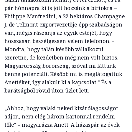
pár hónnapra ki is jött hozzánk a birtokra –
Philippe Manfredini, a 32 hektáros Champagne
J. de Telmont exportvezetője épp szabadságon
van, mégis rászánja az egyik estéjét, hogy
hosszasan beszélgessen velem telefonon. –
Mondta, hogy talán később vállalkozni
szeretne, de kezdetben még nem volt biztos.
Magyarország borország, szóval mi láttunk
benne potenciált. Később mi is meglátogattuk
Anettéket, így alakult ki a kapcsolat.” És a
barátságból rövid úton üzlet lett.
„Ahhoz, hogy valaki neked kizárólagosságot
adjon, nem elég három kartonnal rendelni
tőle” – magyarázza Anett. A házaspár az évek