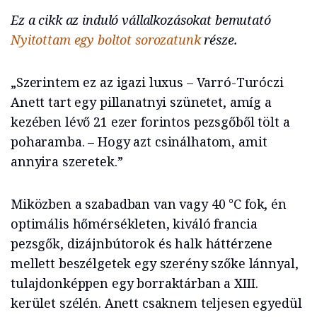
Ez a cikk az induló vállalkozásokat bemutató
Nyitottam egy boltot sorozatunk
része.
„Szerintem ez az igazi luxus – Varró-Turóczi
Anett tart egy pillanatnyi szünetet, amíg a
kezében lévő 21 ezer forintos pezsgőből tölt a
poharamba. – Hogy azt csinálhatom, amit
annyira szeretek.”
Miközben a szabadban van vagy 40 °C fok, én
optimális hőmérsékleten, kiváló francia
pezsgők, dizájnbútorok és halk háttérzene
mellett beszélgetek egy szerény szőke lánnyal,
tulajdonképpen egy borraktárban a XIII.
kerület szélén. Anett csaknem teljesen egyedül