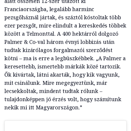
alatt összesen 12-szer utazott ki
Franciaországba, legalább harminc
pezsgőháznál jártak, és száztól kóstoltak több
ezer pezsgőt, mire elindult a kereskedés többek
között a Telmonttal. A 400 hektárról dolgozó
Palmer & Co-val három évnyi lobbizás után
tudtak kizárólagos forgalmazói szerződést
kötni – ma is erre a legbüszkébbek. „A Palmer a
keresettebb, ismertebb márkák közé tartozik.
Ők kivártak, látni akarták, hogy kik vagyunk,
mit csinálunk. Mire megegyeztünk, már
lecsekkoltak, mindent tudtak rólunk –
tulajdonképpen jó érzés volt, hogy számítunk
nekik mi itt Magyarországon.”