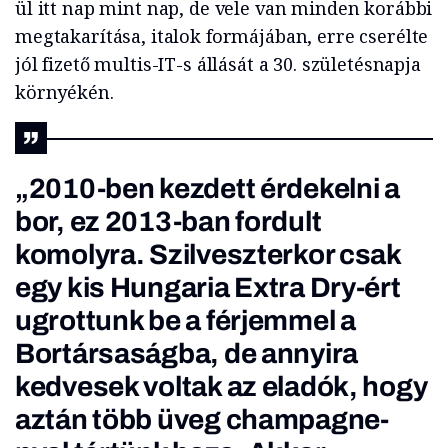
ül itt nap mint nap, de vele van minden korábbi
megtakarítása, italok formájában, erre cserélte
jól fizető multis-IT-s állását a 30. születésnapja
környékén.
„2010-ben kezdett érdekelni a
bor, ez 2013-ban fordult
komolyra. Szilveszterkor csak
egy kis Hungaria Extra Dry-ért
ugrottunk be a férjemmel a
Bortársaságba, de annyira
kedvesek voltak az eladók, hogy
aztán több üveg champagne-