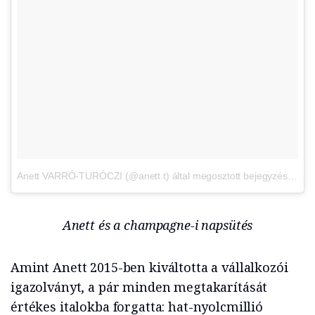
Anett VARRÓ-TURÓCZI (@anett.t) által megosztott bejegyzés
,
Szept
Anett és a champagne-i napsütés
Amint Anett 2015-ben kiváltotta a vállalkozói
igazolványt, a pár minden megtakarítását
értékes italokba forgatta: hat-nyolcmillió