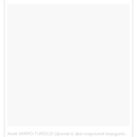
Anett VARRÓ-TURÓCZI (@anett.t) által megosztott bejegyzés
,
Máj 1