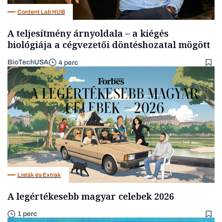
Content Lab HUB
A teljesítmény árnyoldala – a kiégés
biológiája a cégvezetői döntéshozatal mögött
BioTechUSA
4 perc
Listák és Extrák
A legértékesebb magyar celebek 2026
1 perc