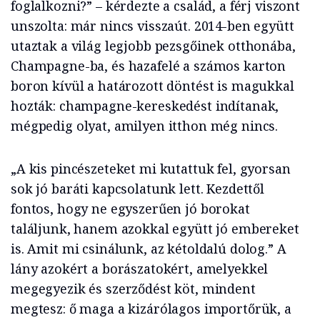
foglalkozni?” – kérdezte a család, a férj viszont
unszolta: már nincs visszaút. 2014-ben együtt
utaztak a világ legjobb pezsgőinek otthonába,
Champagne-ba, és hazafelé a számos karton
boron kívül a határozott döntést is magukkal
hozták: champagne-kereskedést indítanak,
mégpedig olyat, amilyen itthon még nincs.
„A kis pincészeteket mi kutattuk fel, gyorsan
sok jó baráti kapcsolatunk lett. Kezdettől
fontos, hogy ne egyszerűen jó borokat
találjunk, hanem azokkal együtt jó embereket
is. Amit mi csinálunk, az kétoldalú dolog.” A
lány azokért a borászatokért, amelyekkel
megegyezik és szerződést köt, mindent
megtesz: ő maga a kizárólagos importőrük, a