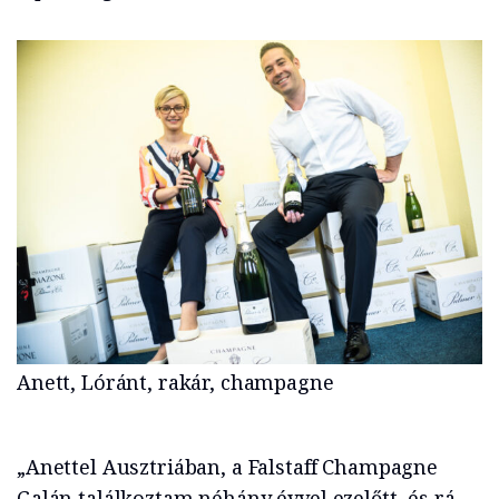
Anett, Lóránt, rakár, champagne
„Anettel Ausztriában, a Falstaff Champagne
Galán találkoztam néhány évvel ezelőtt, és rá