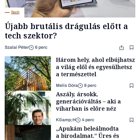
Tech
Újabb brutális drágulás előtt a
tech szektor?
Szalai Péter
6 perc
Három hely, ahol elbújhatsz
a világ elől és egyesülhetsz
a természettel
Melis Dóra
9 perc
Aszály, ársokk,
generációváltás – aki a
viharban is előre néz
K&amp;H
4 perc
Longevity
„Apukám beleálmodta
a birodalmat.” Üres és