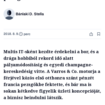
Bánlaki D. Stella
2018. 8. 9.
perc
Multis IT-sként kezdte érdekelni a bor, és a
drága hobbiból rekord idő alatt
pályamódosításig és egyedi champagne-
kereskedésig vitte. A Varros & Co. motorja a
férjével közös első otthonra szánt pénzét
francia pezsgőkbe fektette, és bár ma is
sokan kétkedve figyelik üzleti koncepcióját,
a biznisz beindulni látszik.