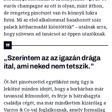
eurós champagne az ott is olyan, mint itthon,
de rengeteg pincészet van és könnyű lukra
futni. Mi az első alkalommal hazahozott száz
palack kétharmadát kiöntöttük” – utalnak arra,
hogy szívesen ad tanácsot az éppen utazóknak.
„Szerintem az az igazán drága
ital, ami neked nem tetszik.”
Öt-hét pincészettel egyébként még úgy is
lekötné minden idejét, hogy a borbárban már
tavasszal felmondott, és férje is hátrahagyta
családja cégét, ma már mindketten kizárólag a
Varros & Co-val foglalkoznak, amely formailag