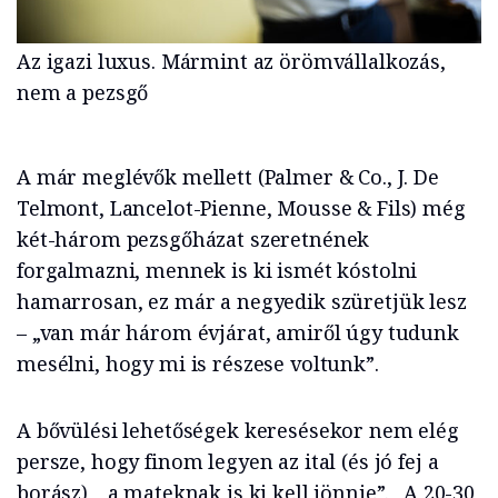
Az igazi luxus. Mármint az örömvállalkozás,
nem a pezsgő
A már meglévők mellett (Palmer & Co., J. De
Telmont, Lancelot-Pienne, Mousse & Fils) még
két-három pezsgőházat szeretnének
forgalmazni, mennek is ki ismét kóstolni
hamarrosan, ez már a negyedik szüretjük lesz
– „van már három évjárat, amiről úgy tudunk
mesélni, hogy mi is részese voltunk”.
A bővülési lehetőségek keresésekor nem elég
persze, hogy finom legyen az ital (és jó fej a
borász), „a mateknak is ki kell jönnie”. „A 20-30