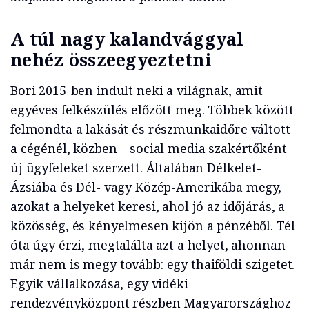
A túl nagy kalandvággyal
nehéz összeegyeztetni
Bori 2015-ben indult neki a világnak, amit
egyéves felkészülés előzött meg. Többek között
felmondta a lakását és részmunkaidőre váltott
a cégénél, közben – social media szakértőként –
új ügyfeleket szerzett. Általában Délkelet-
Ázsiába és Dél- vagy Közép-Amerikába megy,
azokat a helyeket keresi, ahol jó az időjárás, a
közösség, és kényelmesen kijön a pénzéből. Tél
óta úgy érzi, megtalálta azt a helyet, ahonnan
már nem is megy tovább: egy thaiföldi szigetet.
Egyik vállalkozása, egy vidéki
rendezvényközpont részben Magyarországhoz