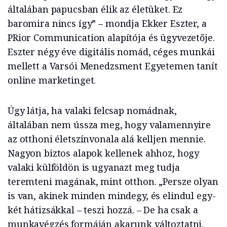
általában papucsban élik az életüket. Ez
baromira nincs így” – mondja Ekker Eszter, a
PRior Communication alapítója és ügyvezetője.
Eszter négy éve digitális nomád, céges munkái
mellett a Varsói Menedzsment Egyetemen tanít
online marketinget.
Úgy látja, ha valaki felcsap nomádnak,
általában nem ússza meg, hogy valamennyire
az otthoni életszínvonala alá kelljen mennie.
Nagyon biztos alapok kellenek ahhoz, hogy
valaki külföldön is ugyanazt meg tudja
teremteni magának, mint otthon. „Persze olyan
is van, akinek minden mindegy, és elindul egy-
két hátizsákkal – teszi hozzá. – De ha csak a
munkavégzés formáján akarunk változtatni,