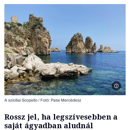
A szicíl
A szicíliai Scopello / Fotó: Patai Mercédesz
Rossz jel, ha legszívesebben a
saját ágyadban aludnál