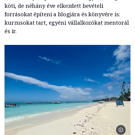
köti, de néhány éve elkezdett bevételi
forrásokat építeni a blogjára és könyvére is:
kurzusokat tart, egyéni vállalkozókat mentorál
és ír.
Zanzibár