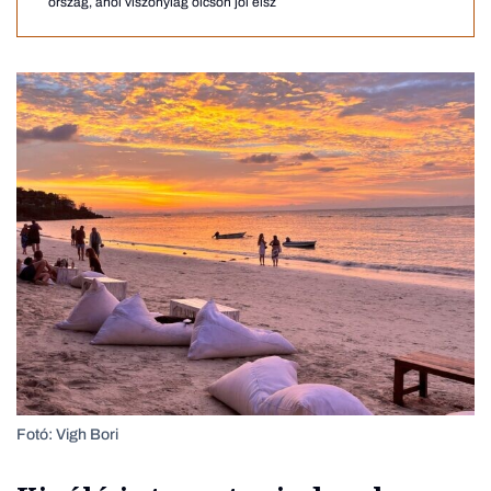
ország, ahol viszonylag olcsón jól élsz
Fotó: Vigh Bori