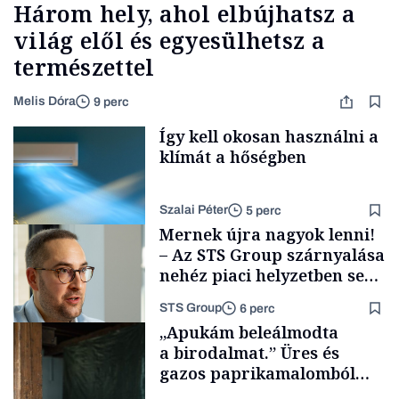
Három hely, ahol elbújhatsz a
világ elől és egyesülhetsz a
természettel
Melis Dóra
9 perc
Így kell okosan használni a
klímát a hőségben
Szalai Péter
5 perc
Mernek újra nagyok lenni!
– Az STS Group szárnyalása
nehéz piaci helyzetben sem
lassult
STS Group
6 perc
Tech
„Apukám beleálmodta
a birodalmat.” Üres és
gazos paprikamalomból
lett az igazi családi