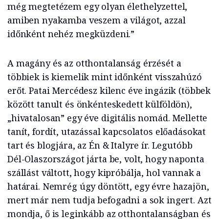
még megtetézem egy olyan élethelyzettel,
amiben nyakamba veszem a világot, azzal
időnként nehéz megküzdeni.”
A magány és az otthontalanság érzését a
többiek is kiemelik mint időnként visszahúzó
erőt. Patai Mercédesz kilenc éve ingázik (többek
között tanult és önkénteskedett külföldön),
„hivatalosan” egy éve digitális nomád. Mellette
tanít, fordít, utazással kapcsolatos előadásokat
tart és blogjára, az Én & Italyre ír. Legutóbb
Dél-Olaszországot járta be, volt, hogy naponta
szállást váltott, hogy kipróbálja, hol vannak a
határai. Nemrég úgy döntött, egy évre hazajön,
mert már nem tudja befogadni a sok ingert. Azt
mondja, ő is leginkább az otthontalanságban és