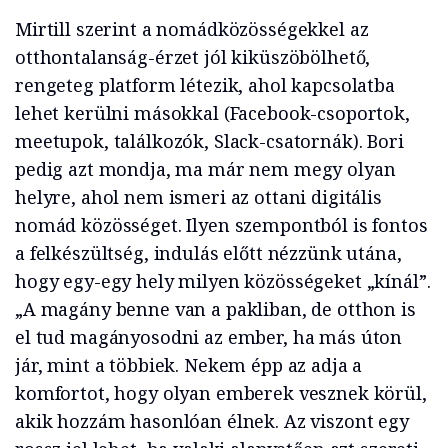
Mirtill szerint a nomádközösségekkel az
otthontalanság-érzet jól kiküszöbölhető,
rengeteg platform létezik, ahol kapcsolatba
lehet kerülni másokkal (Facebook-csoportok,
meetupok, találkozók, Slack-csatornák). Bori
pedig azt mondja, ma már nem megy olyan
helyre, ahol nem ismeri az ottani digitális
nomád közösséget. Ilyen szempontból is fontos
a felkészültség, indulás előtt nézzünk utána,
hogy egy-egy hely milyen közösségeket „kínál”.
„A magány benne van a pakliban, de otthon is
el tud magányosodni az ember, ha más úton
jár, mint a többiek. Nekem épp az adja a
komfortot, hogy olyan emberek vesznek körül,
akik hozzám hasonlóan élnek. Az viszont egy