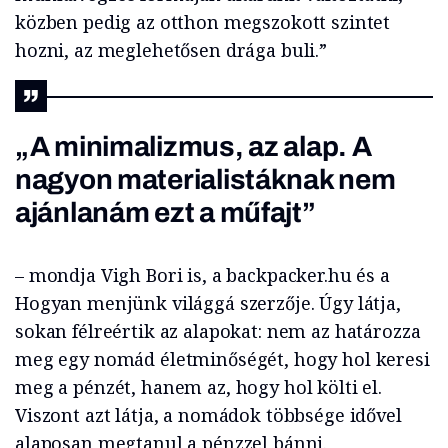
közben pedig az otthon megszokott szintet
hozni, az meglehetősen drága buli.”
„A minimalizmus, az alap. A
nagyon materialistáknak nem
ajánlanám ezt a műfajt”
– mondja Vigh Bori is, a backpacker.hu és a
Hogyan menjünk világgá szerzője. Úgy látja,
sokan félreértik az alapokat: nem az határozza
meg egy nomád életminőségét, hogy hol keresi
meg a pénzét, hanem az, hogy hol költi el.
Viszont azt látja, a nomádok többsége idővel
alaposan megtanul a pénzzel bánni.