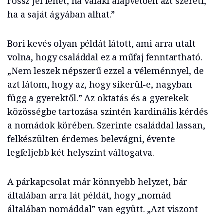
rossz jel lehet, ha valaki alapvetően azt szereti,
ha a saját ágyában alhat.”
Bori kevés olyan példát látott, ami arra utalt
volna, hogy családdal ez a műfaj fenntartható.
„Nem leszek népszerű ezzel a véleménnyel, de
azt látom, hogy az, hogy sikerül-e, nagyban
függ a gyerektől.” Az oktatás és a gyerekek
közösségbe tartozása szintén kardinális kérdés
a nomádok körében. Szerinte családdal lassan,
felkészülten érdemes belevágni, évente
legfeljebb két helyszínt váltogatva.
A párkapcsolat már könnyebb helyzet, bár
általában arra lát példát, hogy „nomád
általában nomáddal” van együtt. „Azt viszont