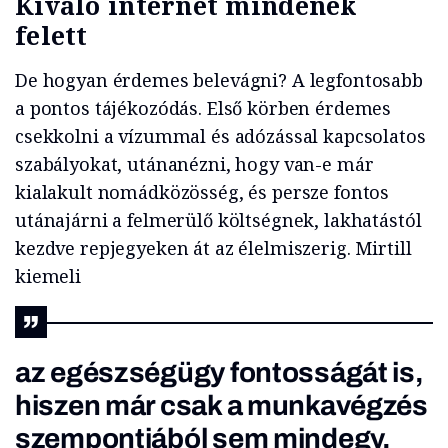
Kiváló internet mindenek
felett
De hogyan érdemes belevágni? A legfontosabb
a pontos tájékozódás. Első körben érdemes
csekkolni a vízummal és adózással kapcsolatos
szabályokat, utánanézni, hogy van-e már
kialakult nomádközösség, és persze fontos
utánajárni a felmerülő költségnek, lakhatástól
kezdve repjegyeken át az élelmiszerig. Mirtill
kiemeli
az egészségügy fontosságát is,
hiszen már csak a munkavégzés
szempontjából sem mindegy,