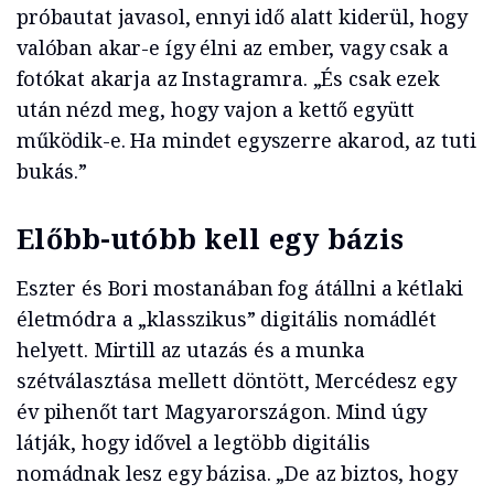
próbautat javasol, ennyi idő alatt kiderül, hogy
valóban akar-e így élni az ember, vagy csak a
fotókat akarja az Instagramra. „És csak ezek
után nézd meg, hogy vajon a kettő együtt
működik-e. Ha mindet egyszerre akarod, az tuti
bukás.”
Előbb-utóbb kell egy bázis
Eszter és Bori mostanában fog átállni a kétlaki
életmódra a „klasszikus” digitális nomádlét
helyett. Mirtill az utazás és a munka
szétválasztása mellett döntött, Mercédesz egy
év pihenőt tart Magyarországon. Mind úgy
látják, hogy idővel a legtöbb digitális
nomádnak lesz egy bázisa. „De az biztos, hogy