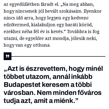
az egyedüllétben fáradt el. „Na meg abban,
hogy nincsenek jól bevált szokásaim. Ilyenkor
nincs idő arra, hogy legyen egy kedvenc
edzőtermed, kialakuljon egy baráti köröd,
ezekhez néha fél év is kevés.” Továbbra is fog
utazni, de egyelőre azt mondja, jólesik neki,
hogy van egy otthona.
„Azt is észrevettem, hogy minél
többet utazom, annál inkább
Budapestet keresem a többi
városban. Nem minden főváros
tudja azt, amit a miénk.”