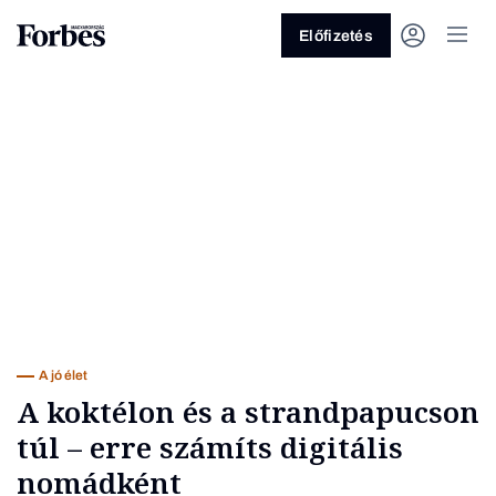
Előfizetés
Vagy fedezze fel a következő
témákat
Üzlet
Pénz
Zöld
Legyél jobb!
A jó élet
A koktélon és a strandpapucson
túl – erre számíts digitális
nomádként