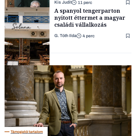
Kis Judit
11 perc
fűszersztori
Támogatói tartalom
A spanyol tengerparton
nyitott éttermet a magyar
családi vállalkozás
G. Tóth Ilda
4 perc
Családi
vállalkozások
Gasztró
Támogatói tartalom