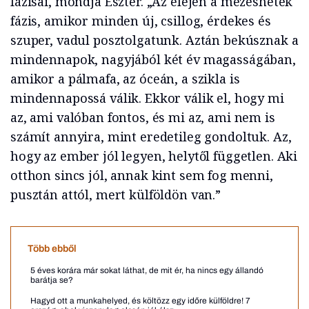
fázisai, mondja Eszter. „Az elején a mézeshetek
fázis, amikor minden új, csillog, érdekes és
szuper, vadul posztolgatunk. Aztán bekúsznak a
mindennapok, nagyjából két év magasságában,
amikor a pálmafa, az óceán, a szikla is
mindennapossá válik. Ekkor válik el, hogy mi
az, ami valóban fontos, és mi az, ami nem is
számít annyira, mint eredetileg gondoltuk. Az,
hogy az ember jól legyen, helytől független. Aki
otthon sincs jól, annak kint sem fog menni,
pusztán attól, mert külföldön van.”
Több ebből
5 éves korára már sokat láthat, de mit ér, ha nincs egy állandó
barátja se?
Hagyd ott a munkahelyed, és költözz egy időre külföldre! 7