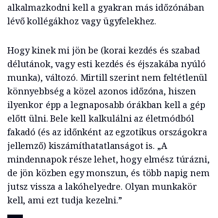
alkalmazkodni kell a gyakran más időzónában
lévő kollégákhoz vagy ügyfelekhez.
Hogy kinek mi jön be (korai kezdés és szabad
délutánok, vagy esti kezdés és éjszakába nyúló
munka), változó. Mirtill szerint nem feltétlenül
könnyebbség a közel azonos időzóna, hiszen
ilyenkor épp a legnaposabb órákban kell a gép
előtt ülni. Bele kell kalkulálni az életmódból
fakadó (és az időnként az egzotikus országokra
jellemző) kiszámíthatatlanságot is. „A
mindennapok része lehet, hogy elmész túrázni,
de jön közben egy monszun, és több napig nem
jutsz vissza a lakóhelyedre. Olyan munkakör
kell, ami ezt tudja kezelni.”