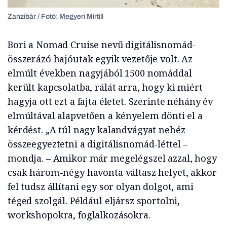
Zanzibár / Fotó: Megyeri Mirtill
Bori a Nomad Cruise nevű digitálisnomád-
összerázó hajóutak egyik vezetője volt. Az
elmúlt években nagyjából 1500 nomáddal
került kapcsolatba, rálát arra, hogy ki miért
hagyja ott ezt a fajta életet. Szerinte néhány év
elmúltával alapvetően a kényelem dönti el a
kérdést. „A túl nagy kalandvágyat nehéz
összeegyeztetni a digitálisnomád-léttel –
mondja. – Amikor már megelégszel azzal, hogy
csak három-négy havonta váltasz helyet, akkor
fel tudsz állítani egy sor olyan dolgot, ami
téged szolgál. Például eljársz sportolni,
workshopokra, foglalkozásokra.