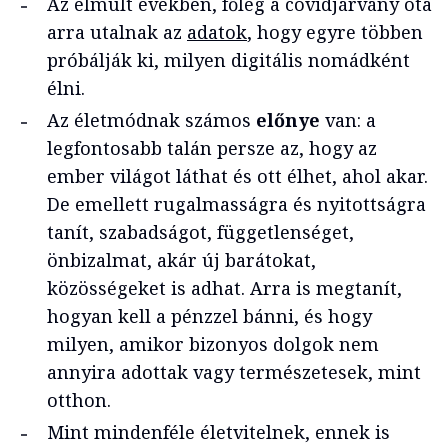
Az elmúlt években, főleg a covidjárvány óta
arra utalnak az
adatok
, hogy egyre többen
próbálják ki, milyen digitális nomádként
élni.
Az életmódnak számos
előnye
van: a
legfontosabb talán persze az, hogy az
ember világot láthat és ott élhet, ahol akar.
De emellett rugalmasságra és nyitottságra
tanít, szabadságot, függetlenséget,
önbizalmat, akár új barátokat,
közösségeket is adhat. Arra is megtanít,
hogyan kell a pénzzel bánni, és hogy
milyen, amikor bizonyos dolgok nem
annyira adottak vagy természetesek, mint
otthon.
Mint mindenféle életvitelnek, ennek is