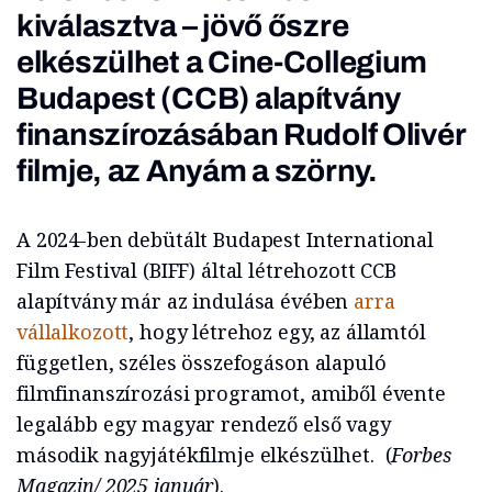
kiválasztva – jövő őszre
elkészülhet a Cine-Collegium
Budapest (CCB) alapítvány
finanszírozásában Rudolf Olivér
filmje, az
Anyám a szörny
.
A 2024-ben debütált Budapest International
Film Festival (BIFF) által létrehozott CCB
alapítvány már az indulása évében
arra
vállalkozott
, hogy létrehoz egy, az államtól
független, széles összefogáson alapuló
filmfinanszírozási programot, amiből évente
legalább egy magyar rendező első vagy
második nagyjátékfilmje elkészülhet. (
Forbes
Magazin/ 2025 január
).