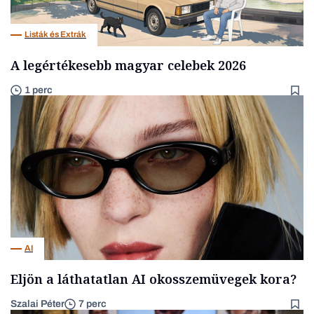
Listák és Extrák
A legértékesebb magyar celebek 2026
1 perc
AI
Eljön a láthatatlan AI okosszemüvegek kora?
Szalai Péter
7 perc