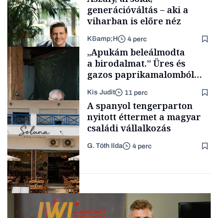
generációváltás – aki a
viharban is előre néz
K&amp;H
4 perc
Tech
„Apukám beleálmodta
a birodalmat.” Üres és
gazos paprikamalomból
lett az igazi családi
Kis Judit
11 perc
fűszersztori
TÁMOGATÓI
A spanyol tengerparton
TARTALOM
nyitott éttermet a magyar
családi vállalkozás
G. Tóth Ilda
4 perc
Családi
vállalkozások
Gasztró