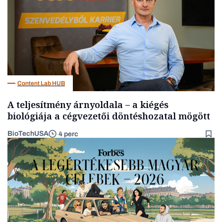
Content Lab HUB
A teljesítmény árnyoldala – a kiégés
biológiája a cégvezetői döntéshozatal mögött
BioTechUSA
4 perc