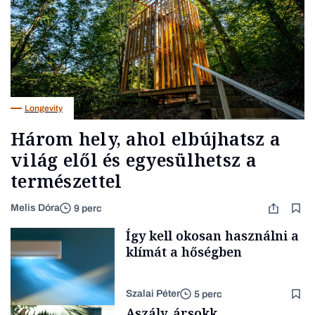
Longevity
Három hely, ahol elbújhatsz a
világ elől és egyesülhetsz a
természettel
Melis Dóra
9 perc
Így kell okosan használni a
klímát a hőségben
Szalai Péter
5 perc
Aszály, ársokk,