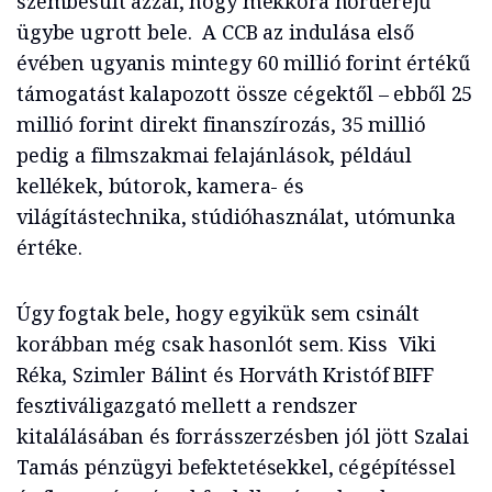
szembesült azzal, hogy mekkora horderejű
ügybe ugrott bele. A CCB az indulása első
évében ugyanis mintegy 60 millió forint értékű
támogatást kalapozott össze cégektől – ebből 25
millió forint direkt finanszírozás, 35 millió
pedig a filmszakmai felajánlások, például
kellékek, bútorok, kamera- és
világítástechnika, stúdióhasználat, utómunka
értéke.
Úgy fogtak bele, hogy egyikük sem csinált
korábban még csak hasonlót sem. Kiss Viki
Réka, Szimler Bálint és Horváth Kristóf BIFF
fesztiváligazgató mellett a rendszer
kitalálásában és forrásszerzésben jól jött Szalai
Tamás pénzügyi befektetésekkel, cégépítéssel