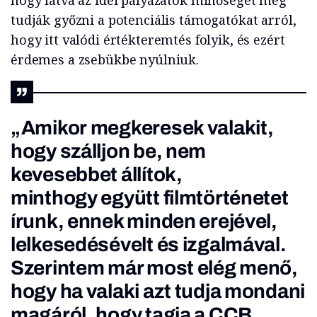
hogy látva az idei pályázatok minőségét meg
tudják győzni a potenciális támogatókat arról,
hogy itt valódi értékteremtés folyik, és ezért
érdemes a zsebükbe nyúlniuk.
„Amikor megkeresek valakit,
hogy szálljon be, nem
kevesebbet állítok,
minthogy együtt filmtörténetet
írunk, ennek minden erejével,
lelkesedésévelt és izgalmával.
Szerintem már most elég menő,
hogy ha valaki azt tudja mondani
magáról, hogy tagja a CCB