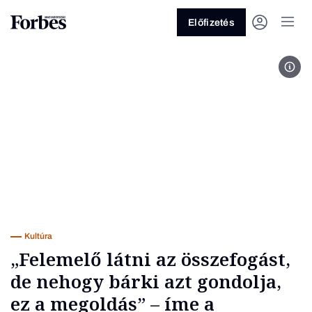
Előfizetés
Kiss
Vagy fedezze fel a következő
témákat
Üzlet
Pénz
Zöld
Legyél jobb!
Kultúra
„Felemelő látni az összefogást,
de nehogy bárki azt gondolja,
ez a megoldás” – íme a