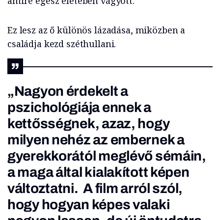
amire egész életében vágyott.
Ez lesz az ő különös lázadása, miközben a
családja kezd széthullani.
„Nagyon érdekelt a
pszichológiája ennek a
kettősségnek, azaz, hogy
milyen nehéz az embernek a
gyerekkorától meglévő sémáin,
a maga által kialakított képen
változtatni. A film arról szól,
hogy hogyan képes valaki