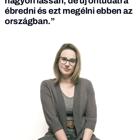
nagyon lassan, de új öntudatra
ébredni és ezt megélni ebben az
országban.”