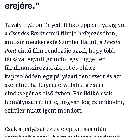
erejére.”
Tavaly nyáron Enyedi Ildikó éppen nyakig volt
a
Csendes Barát
című filmje befejezésében,
amikor megkereste Szimler Bálint, a
Fekete
Pont
című film rendezője azzal, hogy több
társával együtt gründol egy független
filmfinanszírozási alapot és ehhez
kapcsolódóan egy pályázati rendszert és azt
szeretné, ha Enyedi elvállalná a zsűri
elnökségét az első évben. Bár Ildikó csak
homályosan értette, hogyan fog ez működni,
Szimler miatt igent mondott.
Csak a pályázat ez év eleji kiírása után