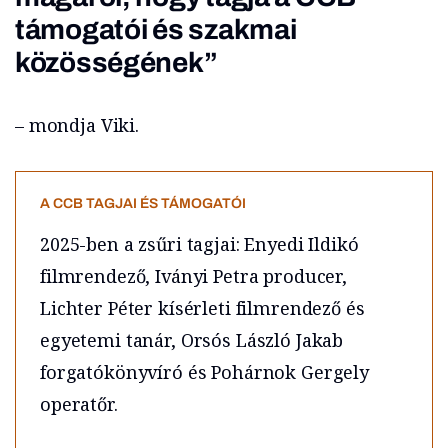
támogatói és szakmai
közösségének”
– mondja Viki.
A CCB TAGJAI ÉS TÁMOGATÓI
2025-ben a zsűri tagjai: Enyedi Ildikó
filmrendező, Iványi Petra producer,
Lichter Péter kísérleti filmrendező és
egyetemi tanár, Orsós László Jakab
forgatókönyvíró és Pohárnok Gergely
operatőr.