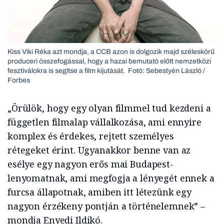
Kiss Viki Réka azt mondja, a CCB azon is dolgozik majd széleskörű
produceri összefogással, hogy a hazai bemutató előtt nemzetközi
fesztiválokra is segítse a film kijutását. Fotó: Sebestyén László /
Forbes
„Örülök, hogy egy olyan filmmel tud kezdeni a
független filmalap vállalkozása, ami ennyire
komplex és érdekes, rejtett személyes
rétegeket érint. Ugyanakkor benne van az
esélye egy nagyon erős mai Budapest-
lenyomatnak, ami megfogja a lényegét ennek a
furcsa állapotnak, amiben itt létezünk egy
nagyon érzékeny pontján a történelemnek” –
mondja Enyedi Ildikó.