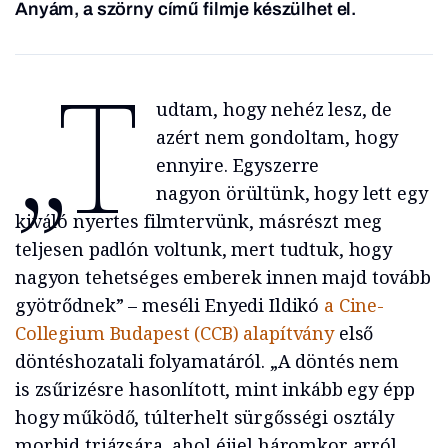
Anyám, a szörny
című filmje készülhet el.
„T
udtam, hogy nehéz lesz, de
azért nem gondoltam, hogy
ennyire. Egyszerre
nagyon örültünk, hogy lett egy
kiváló nyertes filmtervünk, másrészt meg
teljesen padlón voltunk, mert tudtuk, hogy
nagyon tehetséges emberek innen majd tovább
gyötrődnek” – meséli Enyedi Ildikó
a Cine-
Collegium Budapest (CCB) alapítvány
első
döntéshozatali folyamatáról. „A döntés nem
is zsűrizésre hasonlított, mint inkább egy épp
hogy működő, túlterhelt sürgősségi osztály
morbid triázsára, ahol éjjel háromkor arról