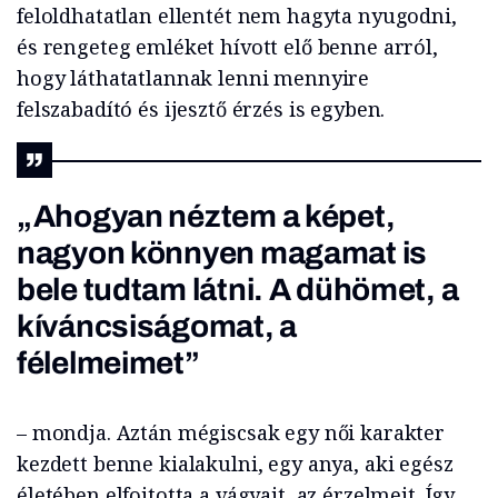
feloldhatatlan ellentét nem hagyta nyugodni,
és rengeteg emléket hívott elő benne arról,
hogy láthatatlannak lenni mennyire
felszabadító és ijesztő érzés is egyben.
„Ahogyan néztem a képet,
nagyon könnyen magamat is
bele tudtam látni. A dühömet, a
kíváncsiságomat, a
félelmeimet”
– mondja. Aztán mégiscsak egy női karakter
kezdett benne kialakulni, egy anya, aki egész
életében elfojtotta a vágyait, az érzelmeit. Így