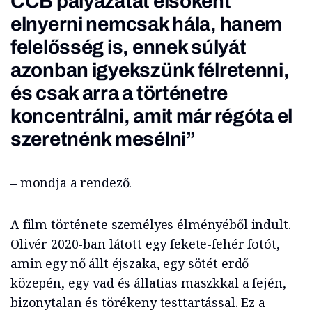
CCB pályázatát elsőként
elnyerni nemcsak hála, hanem
felelősség is, ennek súlyát
azonban igyekszünk félretenni,
és csak arra a történetre
koncentrálni, amit már régóta el
szeretnénk mesélni”
– mondja a rendező.
A film története személyes élményéből indult.
Olivér 2020-ban látott egy fekete-fehér fotót,
amin egy nő állt éjszaka, egy sötét erdő
közepén, egy vad és állatias maszkkal a fején,
bizonytalan és törékeny testtartással. Ez a