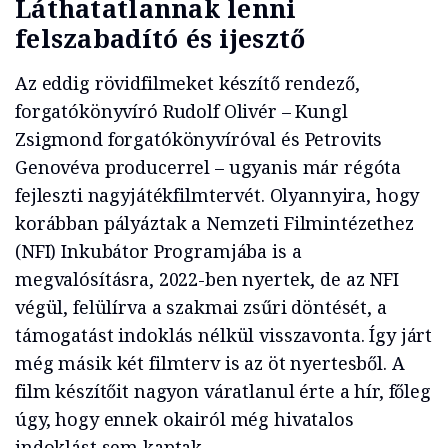
Láthatatlannak lenni
felszabadító és ijesztő
Az eddig rövidfilmeket készítő rendező,
forgatókönyvíró Rudolf Olivér – Kungl
Zsigmond forgatókönyvíróval és Petrovits
Genovéva producerrel – ugyanis már régóta
fejleszti nagyjátékfilmtervét. Olyannyira, hogy
korábban pályáztak a Nemzeti Filmintézethez
(NFI) Inkubátor Programjába is a
megvalósításra, 2022-ben nyertek, de az NFI
végül, felülírva a szakmai zsűri döntését, a
támogatást indoklás nélkül visszavonta. Így járt
még másik két filmterv is az öt nyertesből. A
film készítőit nagyon váratlanul érte a hír, főleg
úgy, hogy ennek okairól még hivatalos
indoklást sem kaptak.