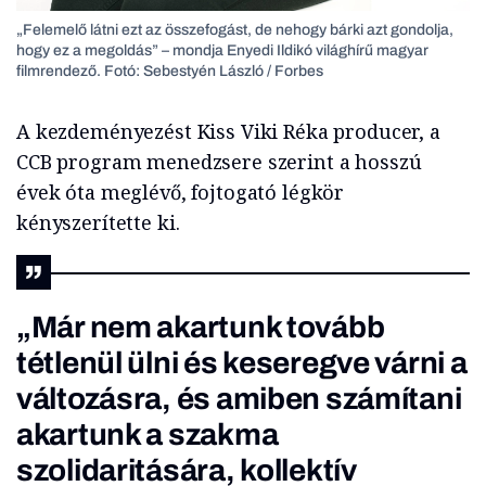
„Felemelő látni ezt az összefogást, de nehogy bárki azt gondolja,
hogy ez a megoldás” – mondja Enyedi Ildikó világhírű magyar
filmrendező. Fotó: Sebestyén László / Forbes
A kezdeményezést Kiss Viki Réka producer, a
CCB program menedzsere szerint a hosszú
évek óta meglévő, fojtogató légkör
kényszerítette ki.
„Már nem akartunk tovább
tétlenül ülni és keseregve várni a
változásra, és amiben számítani
akartunk a szakma
szolidaritására, kollektív