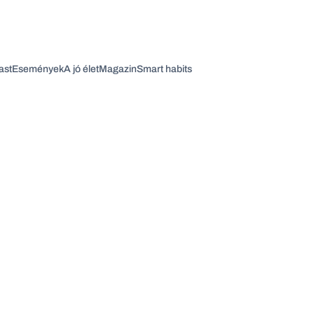
ast
Események
A jó élet
Magazin
Smart habits
Vagy fedezze fel a következő témákat
Üzlet
Pénz
Zöld
Legyél jobb!