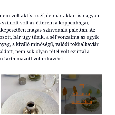
em volt aktív a séf, de már akkor is nagyon
 színfolt volt az étterem a koppenhágai,
lképesztően magas színvonalú palettán. Az
ozott, bár úgy tűnik, a séf vonzalma az egyik
ag, a kiváló minőségű, valódi tokhalkaviár
ódott, nem sok olyan tétel volt ezúttal a
 tartalmazott volna kaviárt.
+
8
kép a
galériában