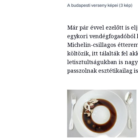
A budapesti verseny képei (3 kép)
Már pár évvel ezelőtt is e
egykori vendégfogadóból ki
Michelin-csillagos étterem
költözik, itt tálalták fel 
letisztultságukban is na
passzolnak esztétikailag i