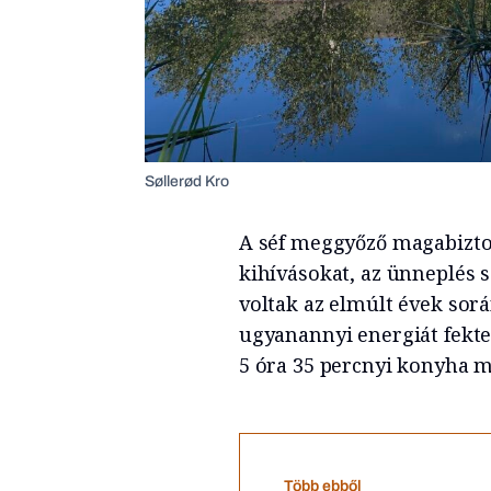
Søllerød Kro
A séf meggyőző magabizto
kihívásokat, az ünneplés s
voltak az elmúlt évek so
ugyanannyi energiát fekte
5 óra 35 percnyi konyha 
Több ebből