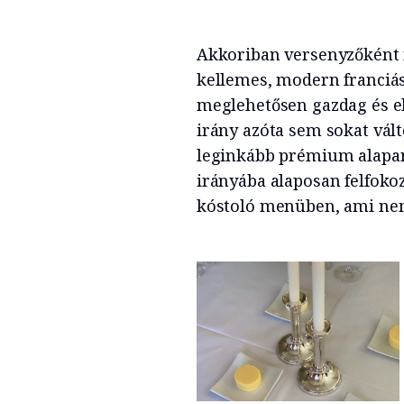
Akkoriban versenyzőként n
kellemes, modern franciás
meglehetősen gazdag és e
irány azóta sem sokat vált
leginkább prémium alapany
irányába alaposan felfokoz
kóstoló menüben, ami nem