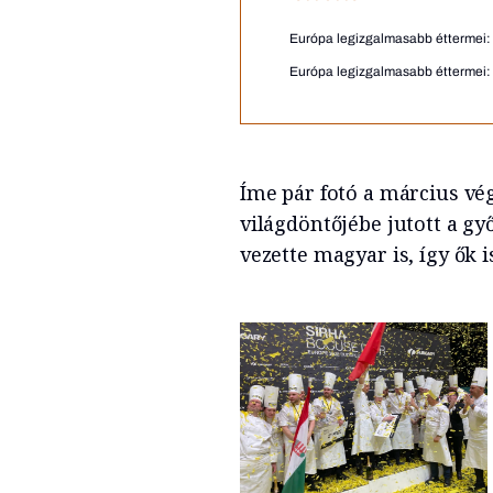
Európa legizgalmasabb éttermei:
Európa legizgalmasabb éttermei:
Íme pár fotó a március vé
világdöntőjébe jutott a gy
vezette magyar is, így ők i