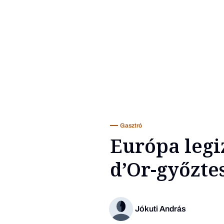
Gasztró
Európa legi
d’Or-győzte
Jókuti András