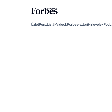
Üzlet
Pénz
Listák
Videók
Forbes-sztori
Hírlevelek
Podc