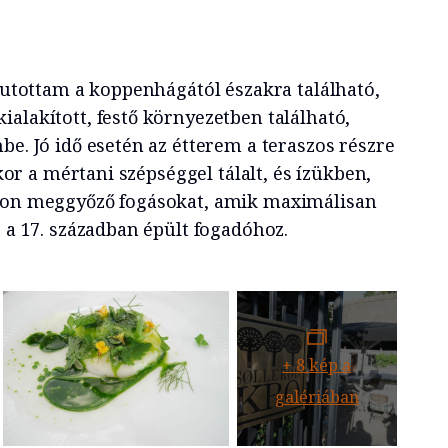
ljutottam a koppenhágától északra található,
alakított, festő környezetben található,
be. Jó idő esetén az étterem a teraszos részre
akkor a mértani szépséggel tálalt, és ízükben,
gyon meggyőző fogásokat, amik maximálisan
s a 17. században épült fogadóhoz.
+
8
kép a
galériában