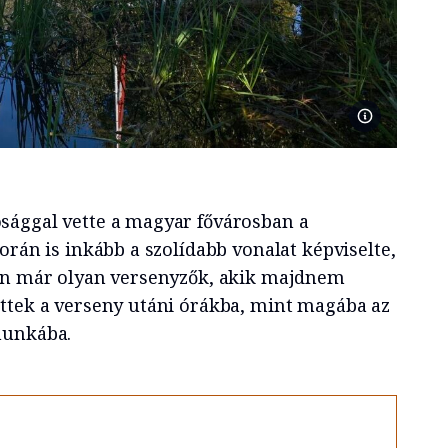
Søllerod Krø
sággal vette a magyar fővárosban a
orán is inkább a szolídabb vonalat képviselte,
rán már olyan versenyzők, akik majdnem
ttek a verseny utáni órákba, mint magába az
munkába.