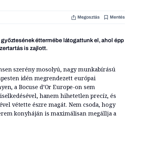
Megosztás
Mentés
 győztesének éttermébe látogattunk el, ahol épp
ertartás is zajlott.
nsen szerény mosolyú, nagy munkabírású
dapesten idén megrendezett európai
nyen, a Bocuse d’Or Europe-on sem
iselkedésével, hanem hihetetlen precíz, és
vel vétette észre magát. Nem csoda, hogy
terem konyháján is maximálisan megállja a