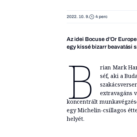
2022. 10. 9.
4 perc
Az idei Bocuse d’Or Europe
egy kissé bizarr beavatási sz
B
rian Mark Ha
séf, aki a Bu
szakácsverse
extravagáns v
koncentrált munkavégzésé
egy Michelin-csillagos ét
helyét.