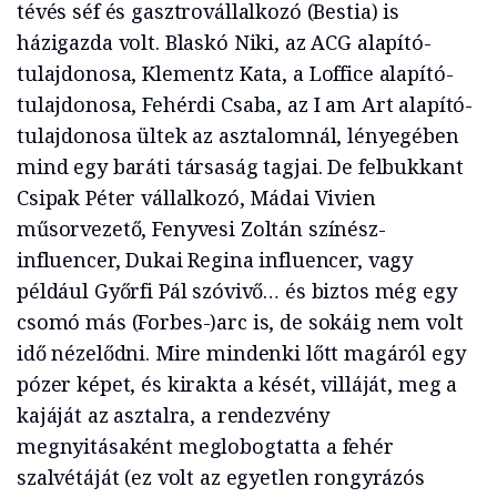
tévés séf és gasztrovállalkozó (Bestia) is
házigazda volt. Blaskó Niki, az ACG alapító-
tulajdonosa, Klementz Kata, a Loffice alapító-
tulajdonosa, Fehérdi Csaba, az I am Art alapító-
tulajdonosa ültek az asztalomnál, lényegében
mind egy baráti társaság tagjai. De felbukkant
Csipak Péter vállalkozó, Mádai Vivien
műsorvezető, Fenyvesi Zoltán színész-
influencer, Dukai Regina influencer, vagy
például Győrfi Pál szóvivő… és biztos még egy
csomó más (Forbes-)arc is, de sokáig nem volt
idő nézelődni. Mire mindenki lőtt magáról egy
pózer képet, és kirakta a kését, villáját, meg a
kajáját az asztalra, a rendezvény
megnyitásaként meglobogtatta a fehér
szalvétáját (ez volt az egyetlen rongyrázós