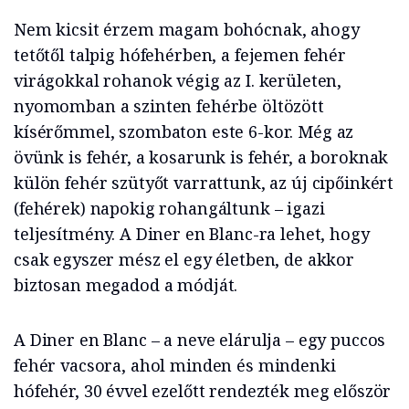
Nem kicsit érzem magam bohócnak, ahogy
tetőtől talpig hófehérben, a fejemen fehér
virágokkal rohanok végig az I. kerületen,
nyomomban a szinten fehérbe öltözött
kísérőmmel, szombaton este 6-kor. Még az
övünk is fehér, a kosarunk is fehér, a boroknak
külön fehér szütyőt varrattunk, az új cipőinkért
(fehérek) napokig rohangáltunk – igazi
teljesítmény. A Diner en Blanc-ra lehet, hogy
csak egyszer mész el egy életben, de akkor
biztosan megadod a módját.
A Diner en Blanc – a neve elárulja – egy puccos
fehér vacsora, ahol minden és mindenki
hófehér, 30 évvel ezelőtt rendezték meg először