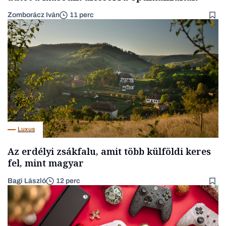
Zomborácz Iván
11 perc
Luxus
Az erdélyi zsákfalu, amit több külföldi keres
fel, mint magyar
Bagi László
12 perc