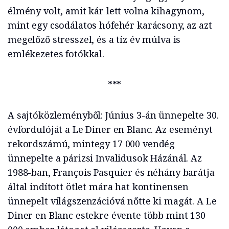
élmény volt, amit kár lett volna kihagynom,
mint egy csodálatos hófehér karácsony, az azt
megelőző stresszel, és a tíz év múlva is
emlékezetes fotókkal.
***
A sajtóközleményből: Június 3-án ünnepelte 30.
évfordulóját a Le Diner en Blanc. Az eseményt
rekordszámú, mintegy 17 000 vendég
ünnepelte a párizsi Invalidusok Házánál. Az
1988-ban, François Pasquier és néhány barátja
által indított ötlet mára hat kontinensen
ünnepelt világszenzációvá nőtte ki magát. A Le
Diner en Blanc estekre évente több mint 130