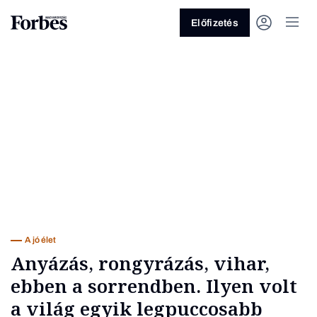
Előfizetés
Vagy fedezze fel a következő
témákat
Üzlet
Pénz
Zöld
Legyél jobb!
A jó élet
Anyázás, rongyrázás, vihar,
ebben a sorrendben. Ilyen volt
a világ egyik legpuccosabb