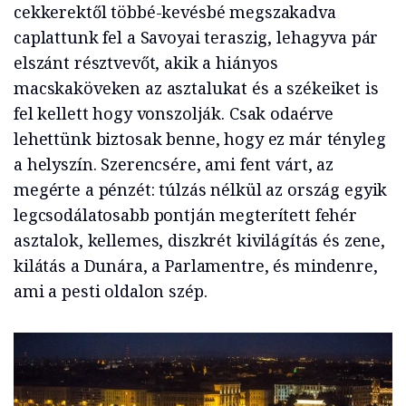
cekkerektől többé-kevésbé megszakadva
caplattunk fel a Savoyai teraszig, lehagyva pár
elszánt résztvevőt, akik a hiányos
macskaköveken az asztalukat és a székeiket is
fel kellett hogy vonszolják. Csak odaérve
lehettünk biztosak benne, hogy ez már tényleg
a helyszín. Szerencsére, ami fent várt, az
megérte a pénzét: túlzás nélkül az ország egyik
legcsodálatosabb pontján megterített fehér
asztalok, kellemes, diszkrét kivilágítás és zene,
kilátás a Dunára, a Parlamentre, és mindenre,
ami a pesti oldalon szép.