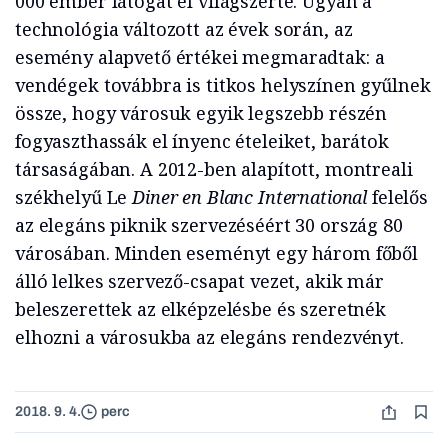
000 ember látogat el világszerte. Ugyan a
technológia változott az évek során, az
esemény alapvető értékei megmaradtak: a
vendégek továbbra is titkos helyszínen gyűlnek
össze, hogy városuk egyik legszebb részén
fogyaszthassák el ínyenc ételeiket, barátok
társaságában. A 2012-ben alapított, montreali
székhelyű Le
Diner en Blanc International
felelős
az elegáns piknik szervezéséért 30 ország 80
városában. Minden eseményt egy három főből
álló lelkes szervező-csapat vezet, akik már
beleszerettek az elképzelésbe és szeretnék
elhozni a városukba az elegáns rendezvényt.
2018. 9. 4.
perc