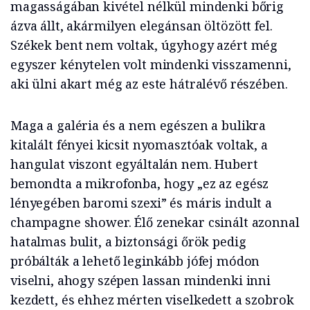
magasságában kivétel nélkül mindenki bőrig
ázva állt, akármilyen elegánsan öltözött fel.
Székek bent nem voltak, úgyhogy azért még
egyszer kénytelen volt mindenki visszamenni,
aki ülni akart még az este hátralévő részében.
Maga a galéria és a nem egészen a bulikra
kitalált fényei kicsit nyomasztóak voltak, a
hangulat viszont egyáltalán nem. Hubert
bemondta a mikrofonba, hogy „ez az egész
lényegében baromi szexi” és máris indult a
champagne shower. Élő zenekar csinált azonnal
hatalmas bulit, a biztonsági őrök pedig
próbálták a lehető leginkább jófej módon
viselni, ahogy szépen lassan mindenki inni
kezdett, és ehhez mérten viselkedett a szobrok