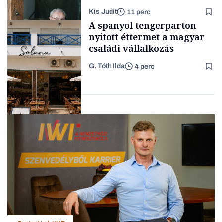
lett az igazi családi
Kis Judit
11 perc
fűszersztori
TÁMOGATÓI
A spanyol tengerparton
TARTALOM
nyitott éttermet a magyar
családi vállalkozás
G. Tóth Ilda
4 perc
Családi
vállalkozások
Gasztró