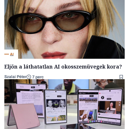
AI
Eljön a láthatatlan AI okosszemüvegek kora?
Szalai Péter
7 perc