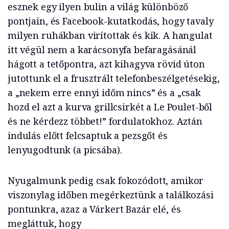
esznek egy ilyen bulin a világ különböző
pontjain, és Facebook-kutatkodás, hogy tavaly
milyen ruhákban virítottak és kik. A hangulat
itt végül nem a karácsonyfa befaragásánál
hágott a tetőpontra, azt kihagyva rövid úton
jutottunk el a frusztrált telefonbeszélgetésekig,
a „nekem erre ennyi időm nincs” és a „csak
hozd el azt a kurva grillcsirkét a Le Poulet-ből
és ne kérdezz többet!” fordulatokhoz. Aztán
indulás előtt felcsaptuk a pezsgőt és
lenyugodtunk (a picsába).
Nyugalmunk pedig csak fokozódott, amikor
viszonylag időben megérkeztünk a találkozási
pontunkra, azaz a Várkert Bazár elé, és
megláttuk, hogy