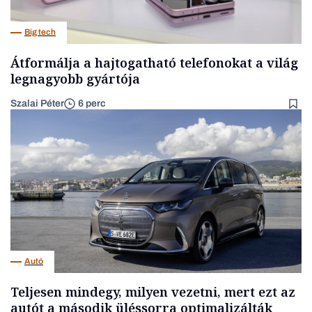
Big tech
Átformálja a hajtogatható telefonokat a világ
legnagyobb gyártója
Szalai Péter
6 perc
Autó
Teljesen mindegy, milyen vezetni, mert ezt az
autót a második üléssorra optimalizálták