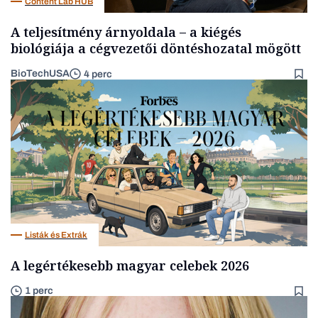
Content Lab HUB
A teljesítmény árnyoldala – a kiégés
biológiája a cégvezetői döntéshozatal mögött
BioTechUSA
4 perc
Listák és Extrák
A legértékesebb magyar celebek 2026
1 perc