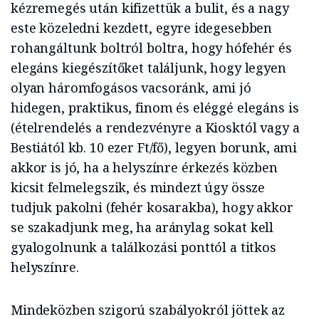
kézremegés után kifizettük a bulit, és a nagy
este közeledni kezdett, egyre idegesebben
rohangáltunk boltról boltra, hogy hófehér és
elegáns kiegészítőket találjunk, hogy legyen
olyan háromfogásos vacsoránk, ami jó
hidegen, praktikus, finom és eléggé elegáns is
(ételrendelés a rendezvényre a Kiosktól vagy a
Bestiától kb. 10 ezer Ft/fő), legyen borunk, ami
akkor is jó, ha a helyszínre érkezés közben
kicsit felmelegszik, és mindezt úgy össze
tudjuk pakolni (fehér kosarakba), hogy akkor
se szakadjunk meg, ha aránylag sokat kell
gyalogolnunk a találkozási ponttól a titkos
helyszínre.
Mindeközben szigorú szabályokról jöttek az