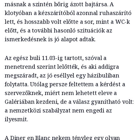
másnak a szintén bőrig ázott bajtársa. A
klotyóban a kézszárítóból azonnal ruhaszárító
lett, és hosszabb volt előtte a sor, mint a WC-k
előtt, és a további hasonló szituációk az
ismerkedésnek is jó alapot adtak.
Az egész buli 11.03-ig tartott, szóval a
menetrend szerint lelőtték, és aki addigra
megszáradt, az jó eséllyel egy házibuliban
folytatta. Utólag persze feltettem a kérdést a
szervezőknek, miért nem lehetett eleve a
Galériában kezdeni, de a válasz gyanítható volt:
a nemzetközi szabályzat nem engedi az
ilyesmit.
A Diner en Blanc nekem tényleg egy olyan