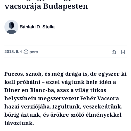
vacsorája Budapesten
Bánlaki D. Stella
2018. 9. 4.
perc
Puccos, sznob, és még drága is, de egyszer ki
kell próbálni – ezzel vágtunk bele idén a
Diner en Blanc-ba, azaz a világ titkos
helyszínein megszervezett Fehér Vacsora
hazai verziójába. Izgultunk, veszekedtünk,
bőrig áztunk, és örökre szóló élményekkel
távoztunk.