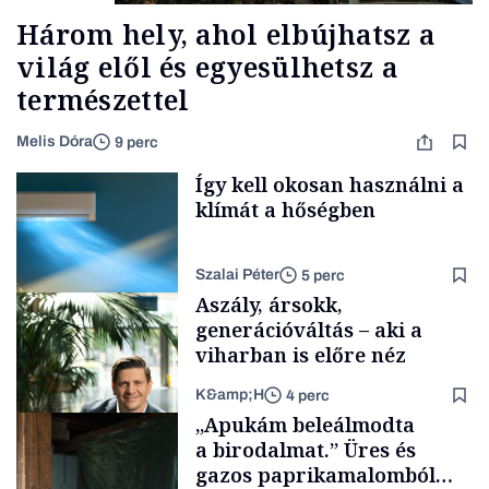
Három hely, ahol elbújhatsz a
világ elől és egyesülhetsz a
természettel
Melis Dóra
9 perc
Így kell okosan használni a
klímát a hőségben
Szalai Péter
5 perc
Aszály, ársokk,
generációváltás – aki a
viharban is előre néz
K&amp;H
4 perc
Tech
„Apukám beleálmodta
a birodalmat.” Üres és
gazos paprikamalomból