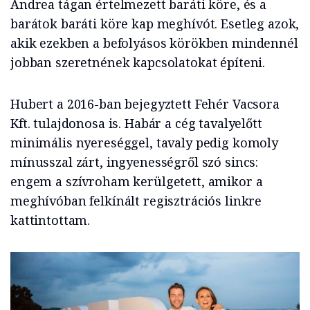
Andrea tágan értelmezett baráti köre, és a
barátok baráti köre kap meghívót. Esetleg azok,
akik ezekben a befolyásos körökben mindennél
jobban szeretnének kapcsolatokat építeni.
Hubert a 2016-ban bejegyztett Fehér Vacsora
Kft. tulajdonosa is. Habár a cég tavalyelőtt
minimális nyereséggel, tavaly pedig komoly
mínusszal zárt, ingyenességről szó sincs:
engem a szívroham kerülgetett, amikor a
meghívóban felkínált regisztrációs linkre
kattintottam.