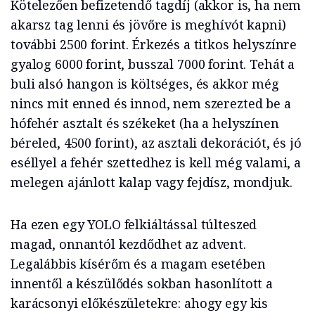
Kötelezően befizetendő tagdíj (akkor is, ha nem
akarsz tag lenni és jövőre is meghívót kapni)
további 2500 forint. Érkezés a titkos helyszínre
gyalog 6000 forint, busszal 7000 forint. Tehát a
buli alsó hangon is költséges, és akkor még
nincs mit enned és innod, nem szerezted be a
hófehér asztalt és székeket (ha a helyszínen
béreled, 4500 forint), az asztali dekorációt, és jó
eséllyel a fehér szettedhez is kell még valami, a
melegen ajánlott kalap vagy fejdísz, mondjuk.
Ha ezen egy YOLO felkiáltással túlteszed
magad, onnantól kezdődhet az advent.
Legalábbis kísérőm és a magam esetében
innentől a készülődés sokban hasonlított a
karácsonyi előkészületekre: ahogy egy kis