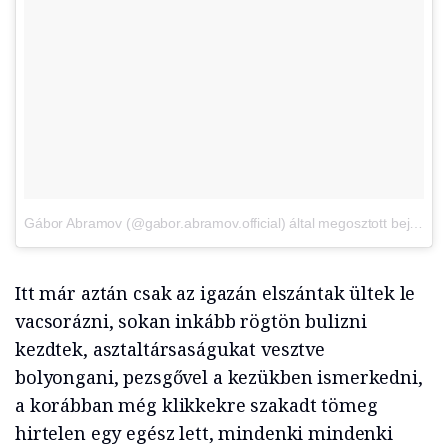
Gábor Abramov (@gabor.abramov.official) által megosztott bejegyzés
Itt már aztán csak az igazán elszántak ültek le
vacsorázni, sokan inkább rögtön bulizni
kezdtek, asztaltársaságukat vesztve
bolyongani, pezsgővel a kezükben ismerkedni,
a korábban még klikkekre szakadt tömeg
hirtelen egy egész lett, mindenki mindenki