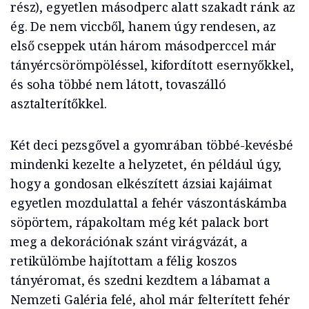
rész), egyetlen másodperc alatt szakadt ránk az
ég. De nem viccből, hanem úgy rendesen, az
első cseppek után három másodperccel már
tányércsörömpöléssel, kifordított esernyőkkel,
és soha többé nem látott, tovaszálló
asztalterítőkkel.
Két deci pezsgővel a gyomrában többé-kevésbé
mindenki kezelte a helyzetet, én például úgy,
hogy a gondosan elkészített ázsiai kajáimat
egyetlen mozdulattal a fehér vászontáskámba
söpörtem, rápakoltam még két palack bort
meg a dekorációnak szánt virágvázát, a
retikülömbe hajítottam a félig koszos
tányéromat, és szedni kezdtem a lábamat a
Nemzeti Galéria felé, ahol már felterített fehér