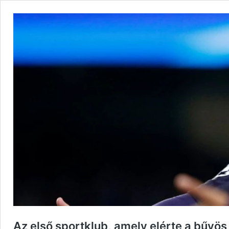
Az első sportklub, amely elérte a bűvös 