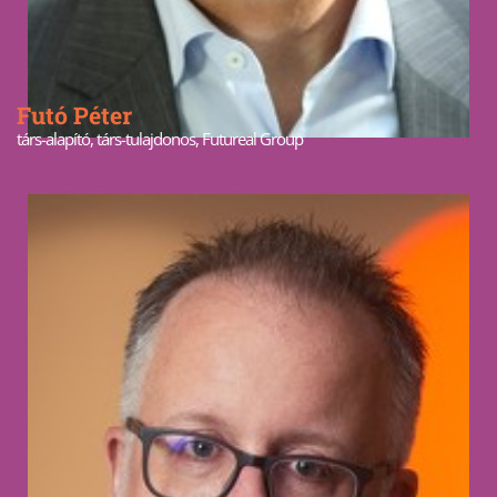
Futó Péter
társ-alapító, társ-tulajdonos, Futureal Group