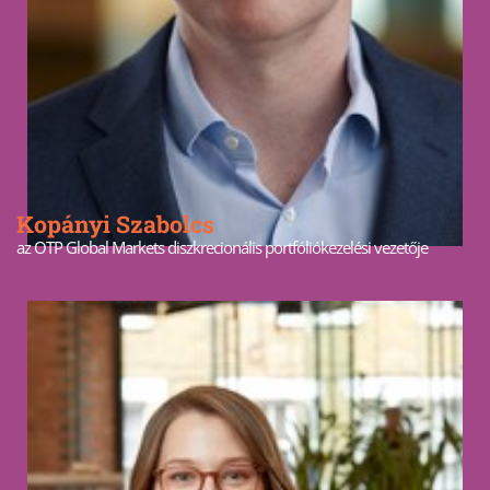
Kopányi Szabolcs
az OTP Global Markets diszkrecionális portfóliókezelési vezetője