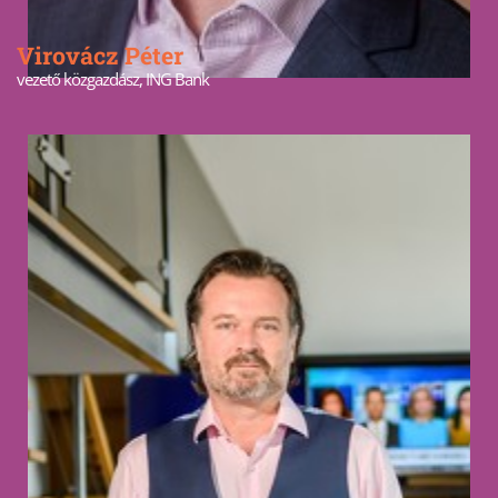
Virovácz Péter
vezető közgazdász, ING Bank