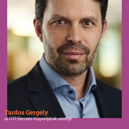
Tardos Gergely
az OTP Elemzési Központjának vezetője