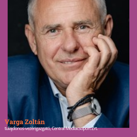
Varga Zoltán
tulajdonos-vezérigazgató, Central Médiacsoport Zrt.