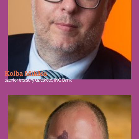
Kolba Miklós
szenior treasury üzletkötő, ING Bank