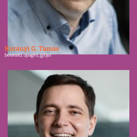
Korányi G. Tamás
befektető, újságíró, gyűjtő