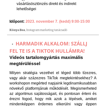
vásárlásösztönzés direkt és indirekt
lehetőségei
Időpont:
2023. november 7. (kedd) 9:00-15:00
Kónya Bea
, Instagram marketing tanácsadó
HARMADIK ALKALOM: SZÁLLJ
FEL TE IS A TIKTOK HULLÁMRA!
Videós tartalomgyártás maximális
megtérüléssel
Milyen stratégia vezethet el téged több tízezres,
vagy akár százezres TikTok megtekintésekhez? A
workshopon megérted napjaink legdinamikusabban
növekvő platformjának működését. Megismerheted
az algoritmus sajátosságait, és pontosan érteni és
érezni fogod, hogy mik azok a lépések, amiket
mindenképpen érdemes elkerülni vagy éppen