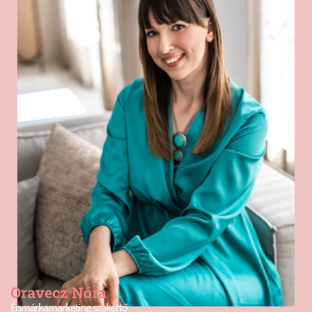
Oravecz Nóra
Énmárkamarketing szakértő