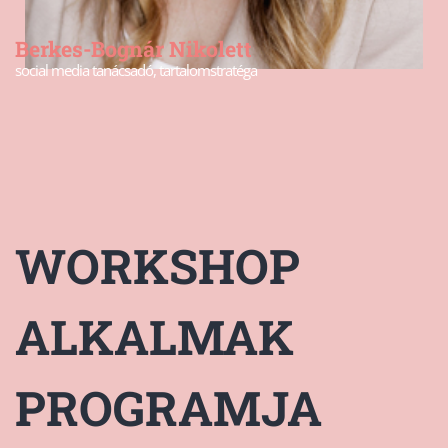
Berkes-Bognár Nikolett
social media tanácsadó, tartalomstratéga
WORKSHOP
ALKALMAK
PROGRAMJA