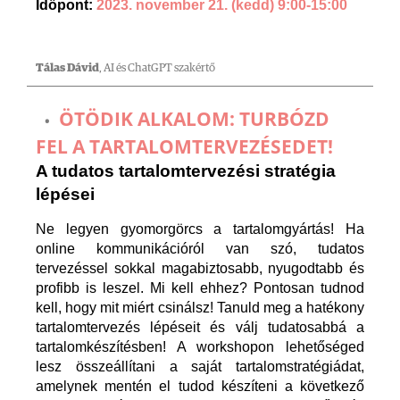
Időpont:
2023. november 21. (kedd) 9:00-15:00
Tálas Dávid
, AI és ChatGPT szakértő
ÖTÖDIK ALKALOM: TURBÓZD
FEL A TARTALOMTERVEZÉSEDET!
A tudatos tartalomtervezési stratégia
lépései
Ne legyen gyomorgörcs a tartalomgyártás! Ha
online kommunikációról van szó, tudatos
tervezéssel sokkal magabiztosabb, nyugodtabb és
profibb is leszel. Mi kell ehhez? Pontosan tudnod
kell, hogy mit miért csinálsz! Tanuld meg a hatékony
tartalomtervezés lépéseit és válj tudatosabbá a
tartalomkészítésben! A workshopon lehetőséged
lesz összeállítani a saját tartalomstratégiádat,
amelynek mentén el tudod készíteni a következő