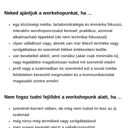
Neked ajánljuk a workshopunkat, ha ...
egy közösségi média, tartalomstratégia és énmárka fókuszú,
interaktív worshopsorozatot keresel, praktikus, azonnal
alkalmazható tippekkel (de nem technikai fókusszal)
olyan vállalkozó vagy, akinek van már létező terméke vagy
szolgáltatása és szeretnél többet értékesíteni belőle
v
an bevételed abból, amit csinálsz (akár csak minimális is),
vagy legalábbis magabiztosan tudod mit szeretnél eladni
profi vagy a szakmádban és szeretnéd ezt a social média
felületeken keresztül megmutatni és a kommunikációdat
magasabb szintre emelni
Nem fogsz tudni fejlődni a workshopunk alatt, ha ...
szeretnél karriert váltani, de még nem tudod mi lesz az új
szakmád
még nincs még terméked vagy szolgáltatásod
még sosem kerestél pénzt a vállalkozásoddal