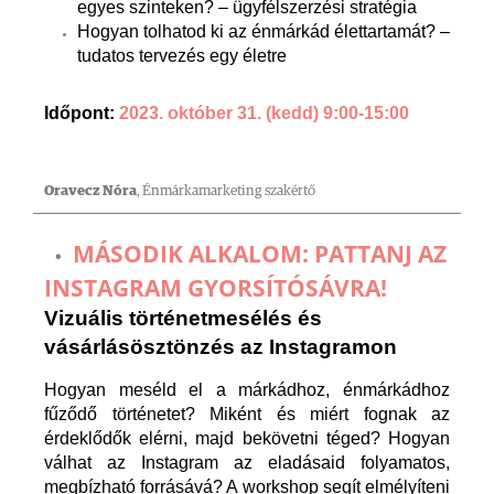
egyes szinteken? – ügyfélszerzési stratégia
Hogyan tolhatod ki az énmárkád élettartamát? –
tudatos tervezés egy életre
Időpont:
2023. október 31. (kedd) 9:00-15:00
Oravecz Nóra
, Énmárkamarketing szakértő
MÁSODIK ALKALOM: PATTANJ AZ
INSTAGRAM GYORSÍTÓSÁVRA!
Vizuális történetmesélés és
vásárlásösztönzés az Instagramon
Hogyan meséld el a márkádhoz, énmárkádhoz
fűződő történetet? Miként és miért fognak az
érdeklődők elérni, majd bekövetni téged? Hogyan
válhat az Instagram az eladásaid folyamatos,
megbízható forrásává? A workshop segít elmélyíteni