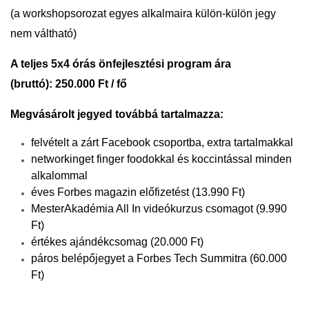
(a workshopsorozat egyes alkalmaira külön-külön jegy
nem váltható)
A teljes 5x4 órás önfejlesztési program ára
(bruttó):
250.000 Ft / fő
Megvásárolt jegyed továbbá tartalmazza:
felvételt a zárt Facebook csoportba, extra tartalmakkal
networkinget finger foodokkal és koccintással minden
alkalommal
éves Forbes magazin előfizetést (13.990 Ft)
MesterAkadémia All In videókurzus csomagot (9.990
Ft)
értékes ajándékcsomag (20.000 Ft)
páros belépőjegyet a Forbes Tech Summitra (60.000
Ft)