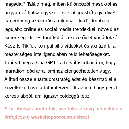
magadat? Találd meg, miben különbözöl másoktól és
hogyan válhatsz egyszer csak átlagosból egyedivé!
Ismerd meg az énmárka ciklusait, kerülj képbe a
legújabb online és social media trendekkel, növeld az
ismertségedet és fordítsd át a követőidet vásárlókká!
Készíts TikTok kompatibilis videókat és aknázd ki a
mesterséges intelligenciában rejlő lehetőségeket.
Tanítsd meg a ChatGPT-t a te stílusodban írni, hogy
maradjon időd arra, amihez elengedhetetlen vagy.
Állítsd össze a tartalomstratégiádat és készítsd el a
következő havi tartalomterved! Itt az idő, hogy pénzt
keress abból, ami igazán boldoggá tesz.
A férőhelyek limitáltak, csatlakozz még ma exkluzív
önfejlesztő workshopsorozatunkhoz!