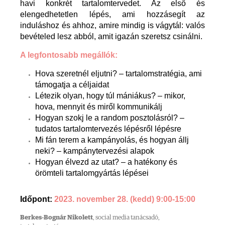
havi konkrét tartalomtervedet. Az első és
elengedhetetlen lépés, ami hozzásegít az
induláshoz és ahhoz, amire mindig is vágytál: valós
bevételed lesz abból, amit igazán szeretsz csinálni.
A legfontosabb megállók:
Hova szeretnél eljutni? – tartalomstratégia, ami
támogatja a céljaidat
Létezik olyan, hogy túl mániákus? – mikor,
hova, mennyit és miről kommunikálj
Hogyan szokj le a random posztolásról? –
tudatos tartalomtervezés lépésről lépésre
Mi fán terem a kampányolás, és hogyan állj
neki? – kampánytervezési alapok
Hogyan élvezd az utat? – a hatékony és
örömteli tartalomgyártás lépései
Időpont:
2023. november 28. (kedd) 9:00-15:00
Berkes-Bognár Nikolett
, social media tanácsadó,