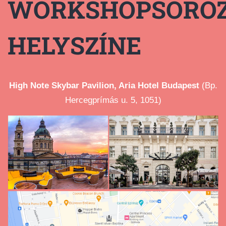
WORKSHOPSORO
HELYSZÍNE
High Note Skybar Pavilion, Aria Hotel Budapest
(Bp.
Hercegprímás u. 5, 1051)