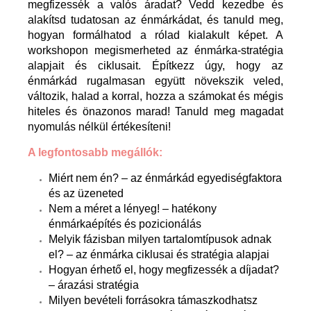
megfizessék a valós áradat? Vedd kezedbe és
alakítsd tudatosan az énmárkádat, és tanuld meg,
hogyan formálhatod a rólad kialakult képet. A
workshopon megismerheted az énmárka-stratégia
alapjait és ciklusait. Építkezz úgy, hogy az
énmárkád rugalmasan együtt növekszik veled,
változik, halad a korral, hozza a számokat és mégis
hiteles és önazonos marad! Tanuld meg magadat
nyomulás nélkül értékesíteni!
A legfontosabb megállók:
Miért nem én? – az énmárkád egyediségfaktora
és az üzeneted
Nem a méret a lényeg! – hatékony
énmárkaépítés és pozicionálás
Melyik fázisban milyen tartalomtípusok adnak
el? – az énmárka ciklusai és stratégia alapjai
Hogyan érhető el, hogy megfizessék a díjadat?
– árazási stratégia
Milyen bevételi forrásokra támaszkodhatsz