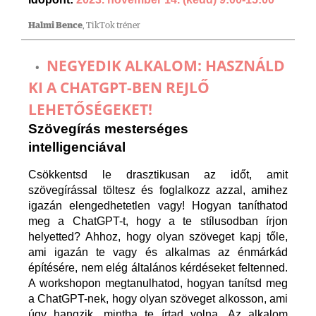
Halmi Bence
, TikTok tréner
NEGYEDIK ALKALOM: HASZNÁLD
KI A CHATGPT-BEN REJLŐ
LEHETŐSÉGEKET!
Szövegírás mesterséges
intelligenciával
Csökkentsd le drasztikusan az időt, amit
szövegírással töltesz és foglalkozz azzal, amihez
igazán elengedhetetlen vagy! Hogyan taníthatod
meg a ChatGPT-t, hogy a te stílusodban írjon
helyetted? Ahhoz, hogy olyan szöveget kapj tőle,
ami igazán te vagy és alkalmas az énmárkád
építésére, nem elég általános kérdéseket feltenned.
A workshopon megtanulhatod, hogyan tanítsd meg
a ChatGPT-nek, hogy olyan szöveget alkosson, ami
úgy hangzik, mintha te írtad volna. Az alkalom