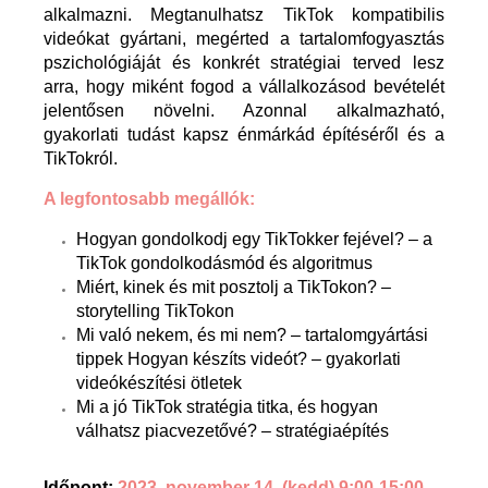
alkalmazni. Megtanulhatsz TikTok kompatibilis
videókat gyártani, megérted a tartalomfogyasztás
pszichológiáját és konkrét stratégiai terved lesz
arra, hogy miként fogod a vállalkozásod bevételét
jelentősen növelni. Azonnal alkalmazható,
gyakorlati tudást kapsz énmárkád építéséről és a
TikTokról.
A legfontosabb megállók:
Hogyan gondolkodj egy TikTokker fejével? – a
TikTok gondolkodásmód és algoritmus
Miért, kinek és mit posztolj a TikTokon? –
storytelling TikTokon
Mi való nekem, és mi nem? – tartalomgyártási
tippek Hogyan készíts videót? – gyakorlati
videókészítési ötletek
Mi a jó TikTok stratégia titka, és hogyan
válhatsz piacvezetővé? – stratégiaépítés
Időpont:
2023. november 14. (kedd) 9:00-15:00