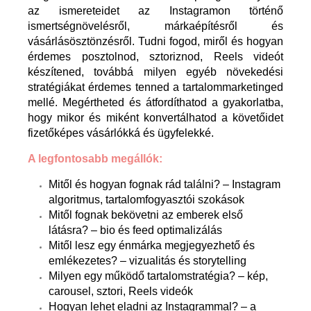
az ismereteidet az Instagramon történő
ismertségnövelésről, márkaépítésről és
vásárlásösztönzésről. Tudni fogod, miről és hogyan
érdemes posztolnod, sztoriznod, Reels videót
készítened, továbbá milyen egyéb növekedési
stratégiákat érdemes tenned a tartalommarketinged
mellé. Megértheted és átfordíthatod a gyakorlatba,
hogy mikor és miként konvertálhatod a követőidet
fizetőképes vásárlókká és ügyfelekké.
A legfontosabb megállók:
Mitől és hogyan fognak rád találni? – Instagram
algoritmus, tartalomfogyasztói szokások
Mitől fognak bekövetni az emberek első
látásra? – bio és feed optimalizálás
Mitől lesz egy énmárka megjegyezhető és
emlékezetes? – vizualitás és storytelling
Milyen egy működő tartalomstratégia? – kép,
carousel, sztori, Reels videók
Hogyan lehet eladni az Instagrammal? – a