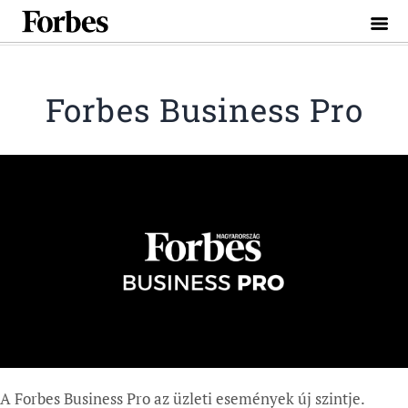
Toggle
naviga
Forbes Business Pro
A Forbes Business Pro az üzleti események új szintje.