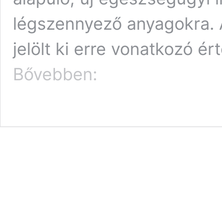
légszennyező anyagokra. A
jelölt ki erre vonatkozó 
Durvább
Bővebben:
a
közlekedési
szennyezés,
mint
eddig
hittük
–
Magyarországon
13
ezren
halnak
meg
évente