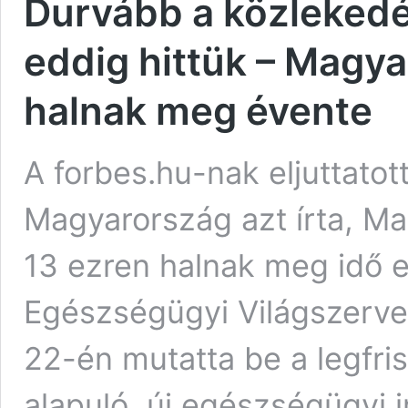
Durvább a közlekedé
eddig hittük – Magy
halnak meg évente
A forbes.hu-nak eljuttat
Magyarország azt írta, M
13 ezren halnak meg idő e
Egészségügyi Világszerve
22-én mutatta be a legfr
alapuló, új egészségügyi 