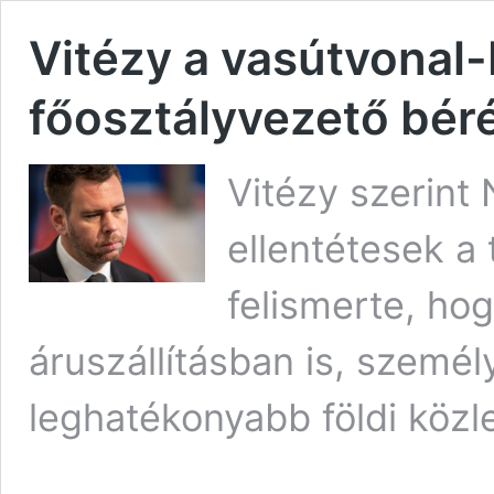
Vitézy a vasútvonal
főosztályvezető bér
Vitézy szerin
ellentétesek a 
felismerte, ho
áruszállításban is, személy
leghatékonyabb földi közl