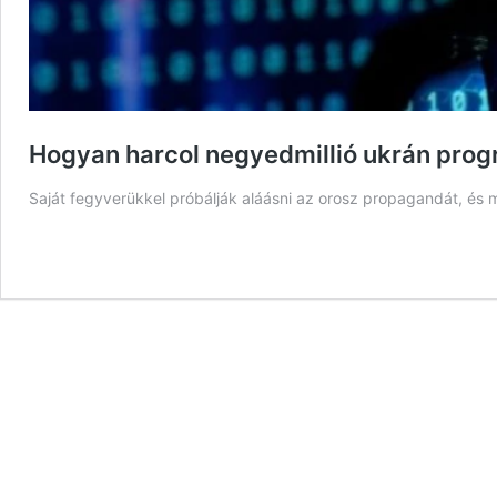
Hogyan harcol negyedmillió ukrán prog
Saját fegyverükkel próbálják aláásni az orosz propagandát, és