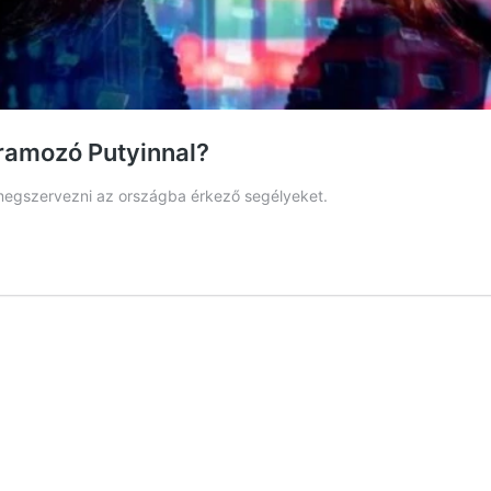
ramozó Putyinnal?
 megszervezni az országba érkező segélyeket.