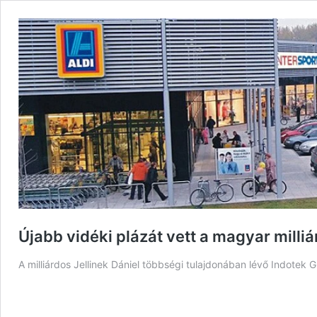
Újabb vidéki plázát vett a magyar milli
A milliárdos Jellinek Dániel többségi tulajdonában lévő Indotek