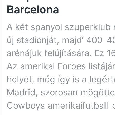
Barcelona
A két spanyol szuperklub 
új stadionját, majd’ 400-4
arénájuk felújítására. Ez 1
Az amerikai Forbes listáj
helyet, még így is a legé
Madrid, szorosan mögötte 
Cowboys amerikaifutball-
Szuperstadiont