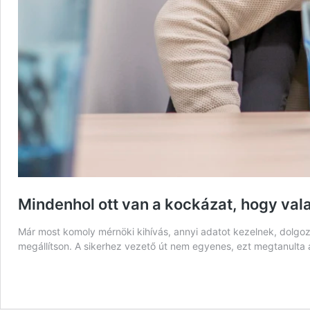
Mindenhol ott van a kockázat, hogy vala
Már most komoly mérnöki kihívás, annyi adatot kezelnek, dolgozna
megállítson. A sikerhez vezető út nem egyenes, ezt megtanulta 