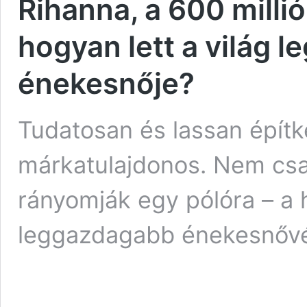
Rihanna, a 600 millió
hogyan lett a világ 
énekesnője?
Tudatosan és lassan építke
márkatulajdonos. Nem csa
rányomják egy pólóra – a 
leggazdagabb énekesnővé 