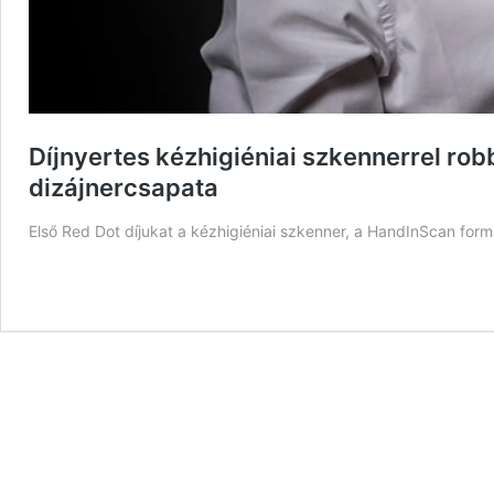
Díjnyertes kézhigiéniai szkennerrel ro
dizájnercsapata
Első Red Dot díjukat a kézhigiéniai szkenner, a HandInScan form