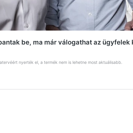
bbantak be, ma már válogathat az ügyfelek
atervéért nyerték el, a termék nem is lehetne most aktuálisabb.