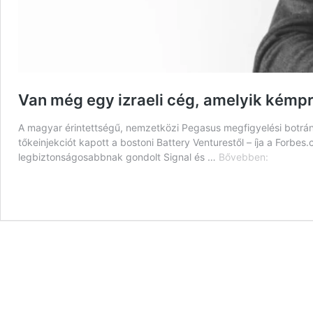
Van még egy izraeli cég, amelyik kémpr
A magyar érintettségű, nemzetközi Pegasus megfigyelési botrány 
tőkeinjekciót kapott a bostoni Battery Venturestől – íja a Forbes
Van
legbiztonságosabbnak gondolt Signal és …
Bővebben:
még
egy
izraeli
cég,
amelyik
kémprogr
árul,
nem
is
akármilye