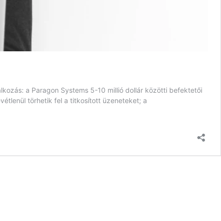
kozás: a Paragon Systems 5-10 millió dollár közötti befektetői
tlenül törhetik fel a titkosított üzeneteket; a