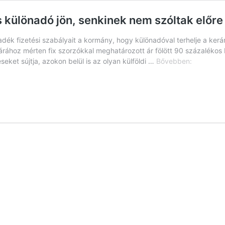
s különadó jön, senkinek nem szóltak előre
ék fizetési szabályait a kormány, hogy különadóval terhelje a kerámi
rához mérten fix szorzókkal meghatározott ár fölött 90 százalékos 
Nem
eket sújtja, azokon belül is az olyan külföldi …
Bővebben:
bírnak
leállni:
újabb,
90
százaléko
különadó
jön,
senkinek
nem
szóltak
előre