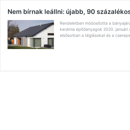
Nem bírnak leállni: újabb, 90 százaléko
Rendeletben módosította a bányajárad
kerámia építőanyagok 2020. januári á
elsősorban a téglásokat és a cserepes