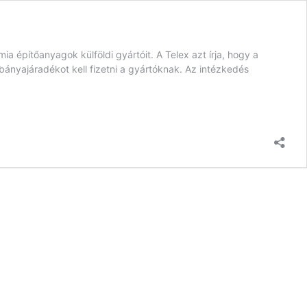
a építőanyagok külföldi gyártóit. A Telex azt írja, hogy a
bányajáradékot kell fizetni a gyártóknak. Az intézkedés
s