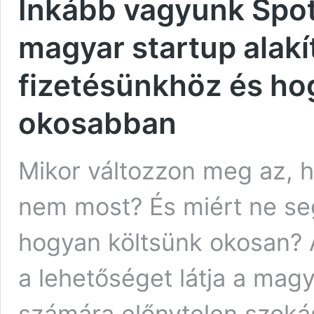
Inkább vagyunk Spoti
magyar startup alakít
fizetésünkhöz és hog
okosabban
Mikor változzon meg az, h
nem most? És miért ne se
hogyan költsünk okosan? 
a lehetőséget látja a magy
számára előnytelen szokás