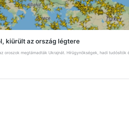
 kiürült az ország légtere
 oroszok megtámadták Ukrajnát. Hírügynökségek, hadi tudósítók és ál