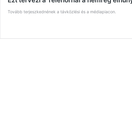
Ezt tervezi a Telenornál a nemrég elhuny
Tovább terjeszkednének a távközlési és a médiapiacon.