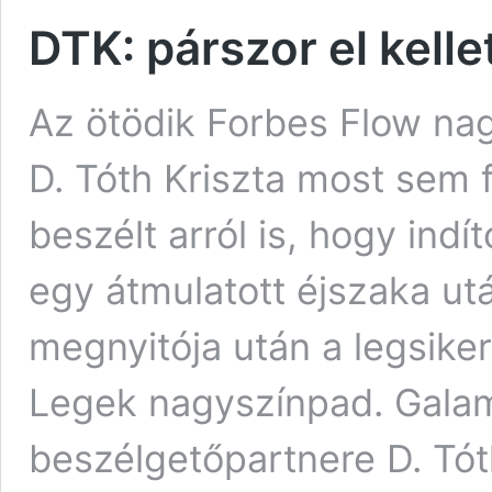
DTK: párszor el kell
Az ötödik Forbes Flow na
D. Tóth Kriszta most sem 
beszélt arról is, hogy indí
egy átmulatott éjszaka ut
megnyitója után a legsike
Legek nagyszínpad. Galam
beszélgetőpartnere D. Tóth