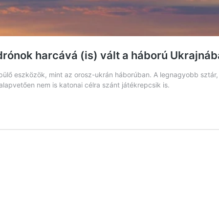
 drónok harcává (is) vált a háború Ukrajná
epülő eszközök, mint az orosz-ukrán háborúban. A legnagyobb sztár, 
apvetően nem is katonai célra szánt játékrepcsik is.