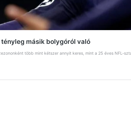
tényleg másik bolygóról való
 szezononként több mint kétszer annyit keres, mint a 25 éves NFL-sz