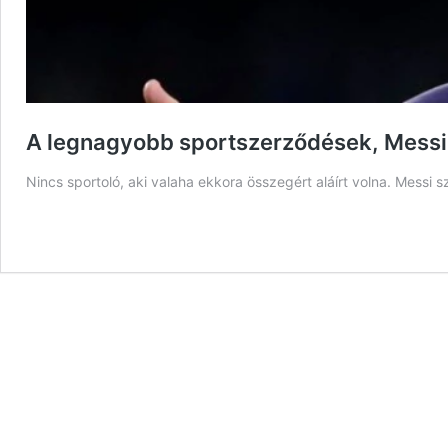
A legnagyobb sportszerződések, Messi 
Nincs sportoló, aki valaha ekkora összegért aláírt volna. Messi