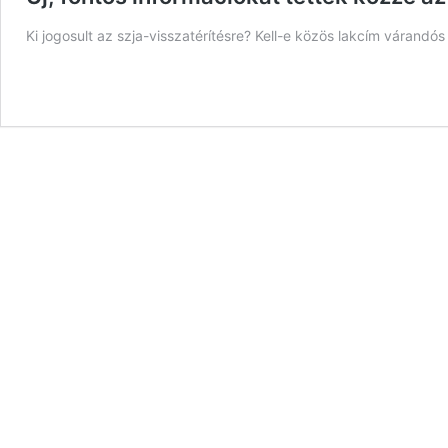
Ki jogosult az szja-visszatérítésre? Kell-e közös lakcím várand