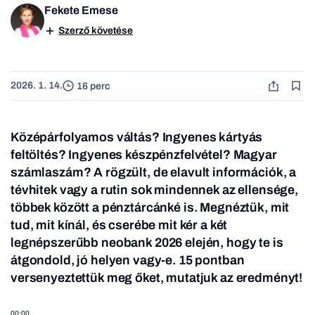
Fekete Emese
Szerző követése
2026. 1. 14.
16 perc
Középárfolyamos váltás? Ingyenes kártyás
feltöltés? Ingyenes készpénzfelvétel? Magyar
számlaszám? A rögzült, de elavult információk, a
tévhitek vagy a rutin sok mindennek az ellensége,
többek között a pénztárcánké is. Megnéztük, mit
tud, mit kínál, és cserébe mit kér a két
legnépszerűbb neobank 2026 elején, hogy te is
átgondold, jó helyen vagy-e.
15 pontban
versenyeztettük meg őket, mutatjuk az eredményt!
00:00