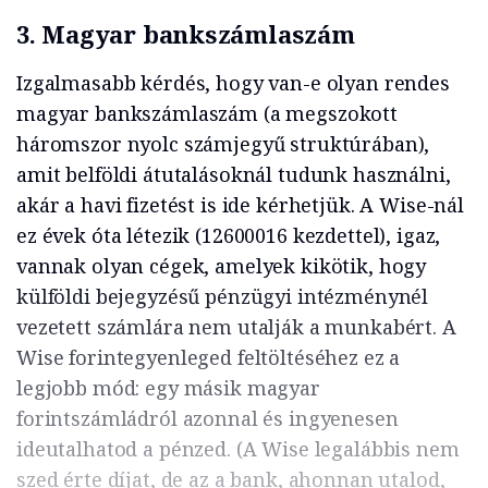
3.
Magyar bankszámlaszám
Izgalmasabb kérdés, hogy van-e olyan rendes
magyar bankszámlaszám (a megszokott
háromszor nyolc számjegyű struktúrában),
amit belföldi átutalásoknál tudunk használni,
akár a havi fizetést is ide kérhetjük. A Wise-nál
ez évek óta létezik (12600016 kezdettel), igaz,
vannak olyan cégek, amelyek kikötik, hogy
külföldi bejegyzésű pénzügyi intézménynél
vezetett számlára nem utalják a munkabért. A
Wise forintegyenleged feltöltéséhez ez a
legjobb mód: egy másik magyar
forintszámládról azonnal és ingyenesen
ideutalhatod a pénzed. (A Wise legalábbis nem
szed érte díjat, de az a bank, ahonnan utalod,