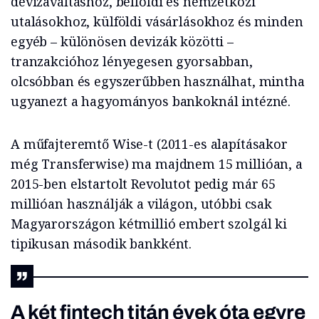
devizaváltáshoz, belföldi és nemzetközi
utalásokhoz, külföldi vásárlásokhoz és minden
egyéb ­– különösen devizák közötti –
tranzakcióhoz lényegesen gyorsabban,
olcsóbban és egyszerűbben használhat, mintha
ugyanezt a hagyományos bankoknál intézné.
A műfajteremtő Wise-t (2011-es alapításakor
még Transferwise) ma majdnem 15 millióan, a
2015-ben elstartolt Revolutot pedig már 65
millióan használják a világon, utóbbi csak
Magyarországon kétmillió embert szolgál ki
tipikusan második bankként.
A két fintech titán évek óta egyre