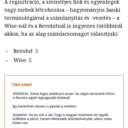
A regisztráció, a személyes fiók és egyenlegek
vagy zsebek létrehozása – hagyományos banki
terminológiával a számlanyitás és -vezetés – a
Wise-nál és a Revolutnál is ingyenes (utóbbinál
akkor, ha az alap számlacsomagot választjuk).
Revolut: 5
Wise: 5
Több ebből
30200014. Sokat fogsz találkozni ezzel, ha végre bevezetik itthon
a Revolut egyik legnagyobb dobását
Így bankolhat okosan a gyerek a mobilon
Szakértő: Ha az volt a cél, hogy a magyar kriptósok ne vigyék
külföldre a pénzt, hanem fektessék államkötvénybe, akkor rossz
hírem van