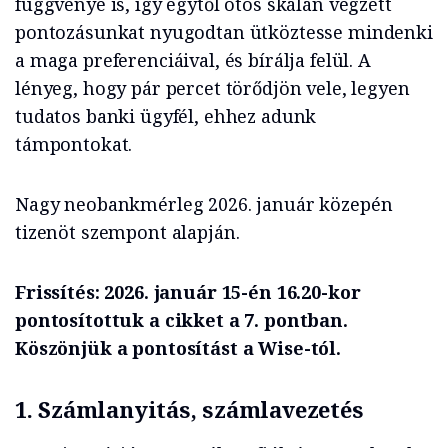
függvénye is, így egytől ötös skálán végzett
pontozásunkat nyugodtan ütköztesse mindenki
a maga preferenciáival, és bírálja felül. A
lényeg, hogy pár percet törődjön vele, legyen
tudatos banki ügyfél, ehhez adunk
támpontokat.
Nagy neobankmérleg 2026. január közepén
tizenöt szempont alapján.
Frissítés: 2026. január 15-én 16.20-kor
pontosítottuk a cikket a 7. pontban.
Köszönjük a pontosítást a Wise-tól.
1.
Számlanyitás, számlavezetés