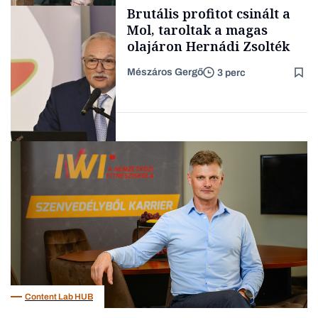
fűszersztori
Brutális profitot csinált a
TARTALOM
Mol, taroltak a magas
olajáron Hernádi Zsolték
Mészáros Gergő
3 perc
Családi
vállalkozások
Befektetés
Content Lab HUB