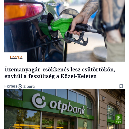
Energia
Üzemanyagár-csökkenés lesz csütörtökön,
enyhül a feszültség a Közel-Keleten
Forbes
2 perc