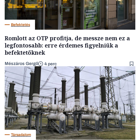
Befektetés
Romlott az OTP profitja, de messze nem ez a
legfontosabb: erre érdemes figyelniük a
befektetőknek
Mészáros Gergő
4 perc
Társadalom