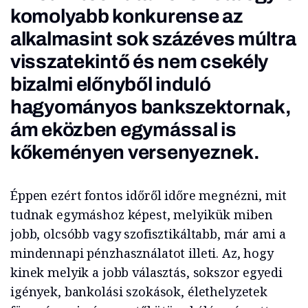
komolyabb konkurense az
alkalmasint sok százéves múltra
visszatekintő és nem csekély
bizalmi előnyből induló
hagyományos bankszektornak,
ám eközben egymással is
kőkeményen versenyeznek.
Éppen ezért fontos időről időre megnézni, mit
tudnak egymáshoz képest, melyikük miben
jobb, olcsóbb vagy szofisztikáltabb, már ami a
mindennapi pénzhasználatot illeti. Az, hogy
kinek melyik a jobb választás, sokszor egyedi
igények, bankolási szokások, élethelyzetek