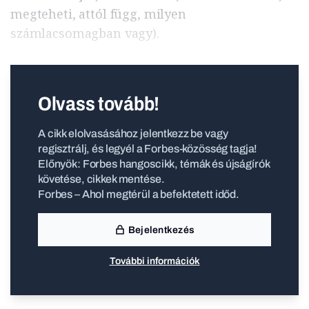
megteheti, attól függ, milyen
számlacsomagban vagy).
Olvass tovább!
A cikk elolvasásához jelentkezz be vagy
regisztrálj, és legyél a Forbes-közösség tagja!
Előnyök: Forbes hangoscikk, témák és újságírók
követése, cikkek mentése.
Forbes – Ahol megtérül a befektetett időd.
Bejelentkezés
További információk