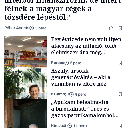
félnek a magyar cégek a
tőzsdére lépéstől?
Péller András
3 perc
Egy évtizede nem volt ilyen
alacsony az infláció, több
élelmiszer ára még
rohamosan csökken is
Forbes
2 perc
Aszály, ársokk,
generációváltás – aki a
viharban is előre néz
K&amp;H
4 perc
Makro
„Apukám beleálmodta
a birodalmat.” Üres és
gazos paprikamalomból
lett az igazi családi
Kis Judit
11 perc
TÁMOGATÓI