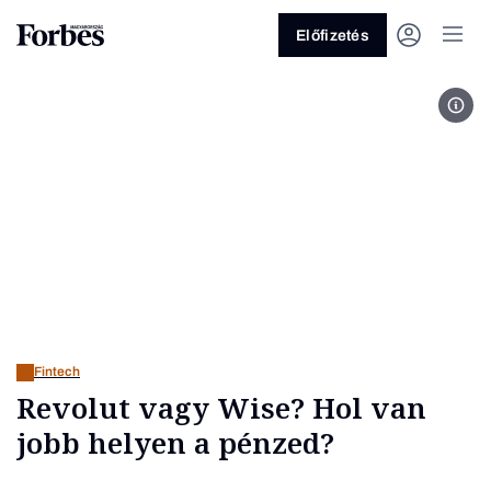
Előfizetés
Fotó
Vagy fedezze fel a következő
témákat
Üzlet
Pénz
Zöld
Legyél jobb!
Fintech
Revolut vagy Wise? Hol van
jobb helyen a pénzed?