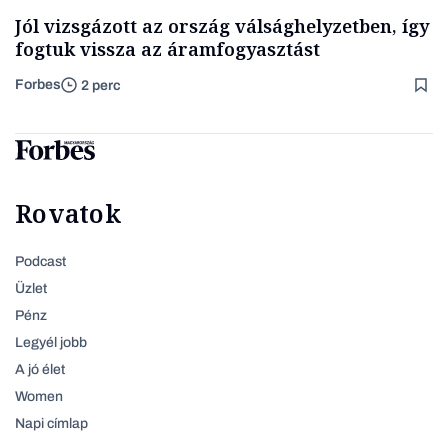
Jól vizsgázott az ország válsághelyzetben, így
fogtuk vissza az áramfogyasztást
Forbes
2 perc
Rovatok
Podcast
Üzlet
Pénz
Legyél jobb
A jó élet
Women
Napi címlap