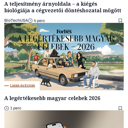
A teljesítmény árnyoldala – a kiégés
biológiája a cégvezetői döntéshozatal mögött
BioTechUSA
4 perc
Listák és Extrák
A legértékesebb magyar celebek 2026
1 perc