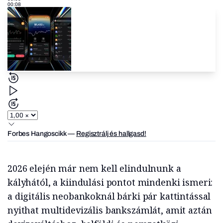
00:08
Forbes Hangoscikk
—
Regisztrálj és hallgasd!
2026 elején már nem kell elindulnunk a
kályhától, a kiindulási pontot mindenki ismeri:
a digitális neobankoknál bárki pár kattintással
nyithat multidevizális bankszámlát, amit aztán