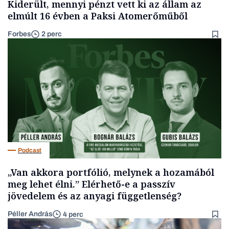
Kiderült, mennyi pénzt vett ki az állam az
elmúlt 16 évben a Paksi Atomerőműből
Forbes
2 perc
Podcast
„Van akkora portfólió, melynek a hozamából
meg lehet élni.” Elérhető-e a passzív
jövedelem és az anyagi függetlenség?
Péller András
4 perc