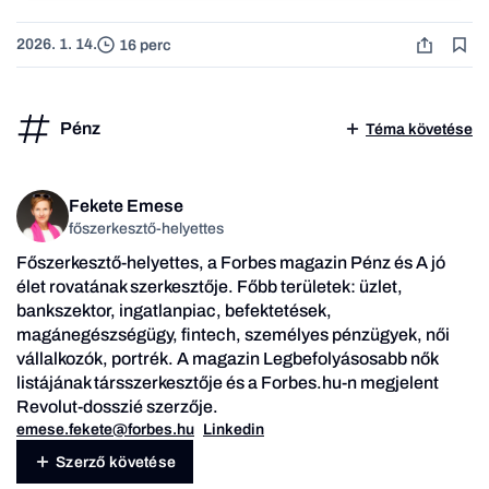
2026. 1. 14.
16 perc
Pénz
Téma követése
Fekete Emese
főszerkesztő-helyettes
Főszerkesztő-helyettes, a Forbes magazin Pénz és A jó
élet rovatának szerkesztője. Főbb területek: üzlet,
bankszektor, ingatlanpiac, befektetések,
magánegészségügy, fintech, személyes pénzügyek, női
vállalkozók, portrék. A magazin Legbefolyásosabb nők
listájának társszerkesztője és a Forbes.hu-n megjelent
Revolut-dosszié szerzője.
emese.fekete@forbes.hu
Linkedin
Szerző követése