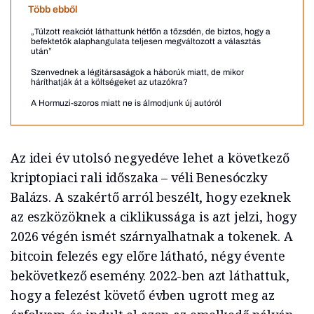
Több ebből
„Túlzott reakciót láthattunk hétfőn a tőzsdén, de biztos, hogy a
befektetők alaphangulata teljesen megváltozott a választás
után”
Szenvednek a légitársaságok a háborúk miatt, de mikor
háríthatják át a költségeket az utazókra?
A Hormuzi-szoros miatt ne is álmodjunk új autóról
Az idei év utolsó negyedéve lehet a következő
kriptopiaci rali időszaka – véli Benesóczky
Balázs. A szakértő arról beszélt, hogy ezeknek
az eszközöknek a ciklikussága is azt jelzi, hogy
2026 végén ismét szárnyalhatnak a tokenek. A
bitcoin felezés egy előre látható, négy évente
bekövetkező esemény. 2022-ben azt láthattuk,
hogy a felezést követő évben ugrott meg az