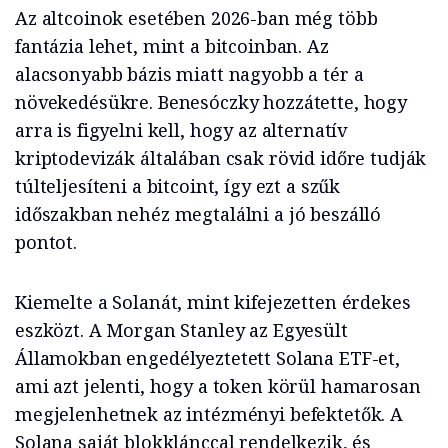
Az altcoinok esetében 2026-ban még több
fantázia lehet, mint a bitcoinban. Az
alacsonyabb bázis miatt nagyobb a tér a
növekedésükre. Benesóczky hozzátette, hogy
arra is figyelni kell, hogy az alternatív
kriptodevizák általában csak rövid időre tudják
túlteljesíteni a bitcoint, így ezt a szűk
időszakban nehéz megtalálni a jó beszálló
pontot.
Kiemelte a Solanát, mint kifejezetten érdekes
eszközt. A Morgan Stanley az Egyesült
Államokban engedélyeztetett Solana ETF-et,
ami azt jelenti, hogy a token körül hamarosan
megjelenhetnek az intézményi befektetők. A
Solana saját blokklánccal rendelkezik, és