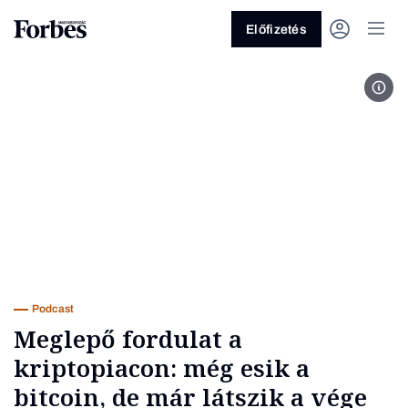
Előfizetés
Fotó
Vagy fedezze fel a következő
témákat
Üzlet
Pénz
Zöld
Legyél jobb!
Podcast
Meglepő fordulat a
kriptopiacon: még esik a
bitcoin, de már látszik a vége