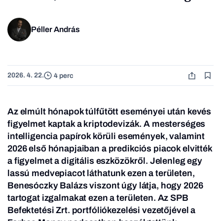
Péller András
2026. 4. 22.
4 perc
Az elmúlt hónapok túlfűtött eseményei után kevés
figyelmet kaptak a kriptodevizák. A mesterséges
intelligencia papírok körüli események, valamint
2026 első hónapjaiban a predikciós piacok elvitték
a figyelmet a digitális eszközökről. Jelenleg egy
lassú medvepiacot láthatunk ezen a területen,
Benesóczky Balázs viszont úgy látja, hogy 2026
tartogat izgalmakat ezen a területen. Az SPB
Befektetési Zrt. portfóliókezelési vezetőjével a