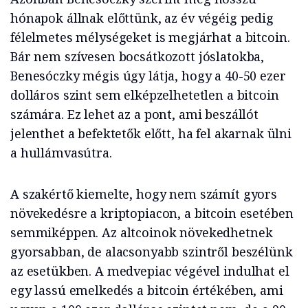
hónapok állnak előttünk, az év végéig pedig
félelmetes mélységeket is megjárhat a bitcoin.
Bár nem szívesen bocsátkozott jóslatokba,
Benesóczky mégis úgy látja, hogy a 40-50 ezer
dolláros szint sem elképzelhetetlen a bitcoin
számára. Ez lehet az a pont, ami beszállót
jelenthet a befektetők előtt, ha fel akarnak ülni
a hullámvasútra.
A szakértő kiemelte, hogy nem számít gyors
növekedésre a kriptopiacon, a bitcoin esetében
semmiképpen. Az altcoinok növekedhetnek
gyorsabban, de alacsonyabb szintről beszélünk
az esetükben. A medvepiac végével indulhat el
egy lassú emelkedés a bitcoin értékében, ami