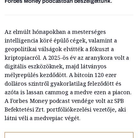
Forbes Money podcastban beszélgettünk.
Az elmúlt hónapokban a mesterséges
intelligencia köré épülő cégek, valamint a
geopolitikai válságok elvitték a fókuszt a
kriptopiacról. A 2025-ös év az aranykora volt a
digitális eszközöknek, majd látványos
mélyrepülés kezdődött. A bitcoin 120 ezer
dolláros szintről gyakorlatilag feleződött és
azóta is lassan cammog a medve ezen a piacon.
A Forbes Money podcast vendége volt az SPB
Befektetési Zrt. portfóliókezelési vezetője, aki
látni véli a medvepiac végét.