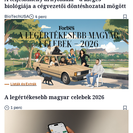
biológiája a cégvezetői döntéshozatal mögött
BioTechUSA
4 perc
Listák és Extrák
A legértékesebb magyar celebek 2026
1 perc