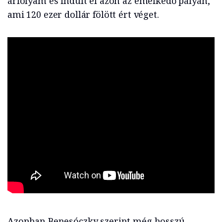
árfolyam és indult el azon az emelkedő pályán,
ami 120 ezer dollár fölött ért véget.
Azonban Benesóczky szerint még hosszú