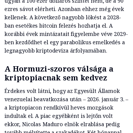
ugyan a 100 ezer dolláros szintet nem, de a 90
ezres sávot elérheti. Azonban ehhez még évek
kellenek. A következő nagyobb lökést a 2028-
ban esetékes bitcoin felezés hozhatja el. A
korábbi évek mintázatait figyelembe véve 2029-
ben kezdődhet el egy parabolikus emelkedés a
legnagyobb kriptodeviza árfolyamában.
A Hormuzi-szoros válsága a
kriptopiacnak sem kedvez
Érdekes volt látni, hogy az Egyesült Államok
venezuelai beavatkozása után – 2026. január 3. –
a kriptopiacon rendkívül heves mozgások
indultak el. A piac egyébként is lejtőn volt
ekkor, Nicolas Maduro elnök elrablása pedig
tovább mélyítette a szakadékot. Két hónappal