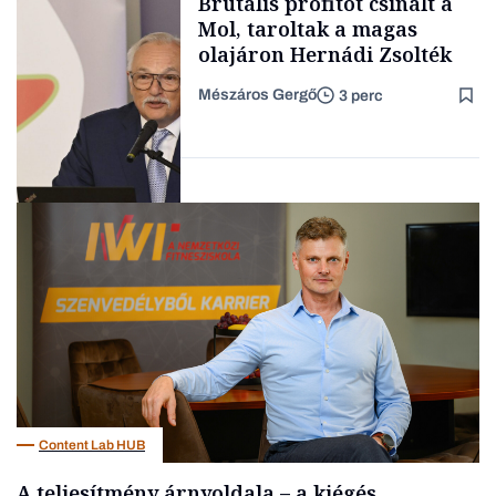
Brutális profitot csinált a
kimondani
Mol, taroltak a magas
olajáron Hernádi Zsolték
Mészáros Gergő
3 perc
Forbes-sztori
Befektetés
Content Lab HUB
A teljesítmény árnyoldala – a kiégés