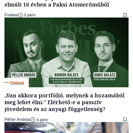
elmúlt 16 évben a Paksi Atomerőműből
Forbes
2 perc
Podcast
„Van akkora portfólió, melynek a hozamából
meg lehet élni.” Elérhető-e a passzív
jövedelem és az anyagi függetlenség?
Péller András
4 perc