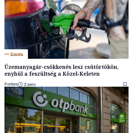
Energia
Üzemanyagár-csökkenés lesz csütörtökön,
enyhül a feszültség a Közel-Keleten
Forbes
2 perc