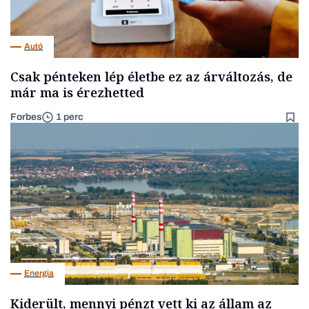
Autó
Csak pénteken lép életbe ez az árváltozás, de
már ma is érezhetted
Forbes
1 perc
Energia
Kiderült, mennyi pénzt vett ki az állam az