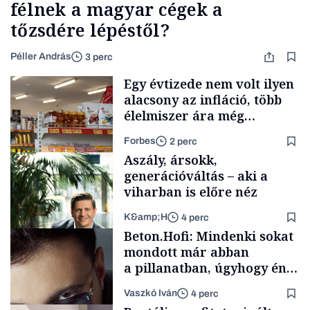
félnek a magyar cégek a
tőzsdére lépéstől?
Péller András
3 perc
Egy évtizede nem volt ilyen
alacsony az infláció, több
élelmiszer ára még
rohamosan csökken is
Forbes
2 perc
Aszály, ársokk,
generációváltás – aki a
viharban is előre néz
K&amp;H
4 perc
Makro
Beton.Hofi: Mindenki sokat
mondott már abban
a pillanatban, úgyhogy én
a legsarkosabb
Vaszkó Iván
4 perc
gondolataimat akartam
TÁMOGATÓI
TARTALOM