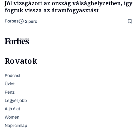
Jól vizsgázott az ország válsághelyzetben, így
fogtuk vissza az áramfogyasztást
Forbes
2 perc
Rovatok
Podcast
Üzlet
Pénz
Legyél jobb
A jó élet
Women
Napi címlap