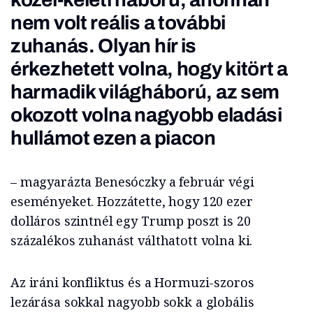
nem volt reális a további
zuhanás. Olyan hír is
érkezhetett volna, hogy kitört a
harmadik világháború, az sem
okozott volna nagyobb eladási
hullámot ezen a piacon
– magyarázta Benesóczky a február végi
eseményeket. Hozzátette, hogy 120 ezer
dolláros szintnél egy Trump poszt is 20
százalékos zuhanást válthatott volna ki.
Az iráni konfliktus és a Hormuzi-szoros
lezárása sokkal nagyobb sokk a globális