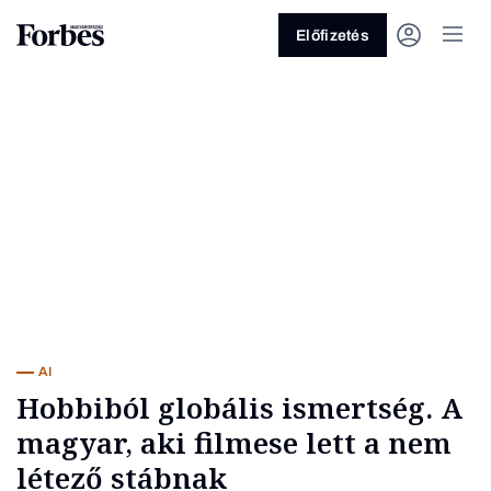
Előfizetés
Vagy fedezze fel a következő
témákat
Üzlet
Pénz
Zöld
Legyél jobb!
AI
Hobbiból globális ismertség. A
magyar, aki filmese lett a nem
létező stábnak