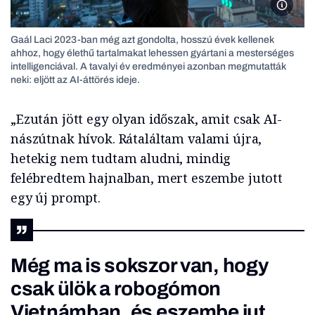
Fotó: G
Gaál Laci 2023-ban még azt gondolta, hosszú évek kellenek
ahhoz, hogy élethű tartalmakat lehessen gyártani a mesterséges
intelligenciával. A tavalyi év eredményei azonban megmutatták
neki: eljött az AI-áttörés ideje.
„Ezután jött egy olyan időszak, amit csak AI-
nászútnak hívok. Rátaláltam valami újra,
hetekig nem tudtam aludni, mindig
felébredtem hajnalban, mert eszembe jutott
egy új prompt.
Még ma is sokszor van, hogy
csak ülök a robogómon
Vietnámban, és eszembe jut