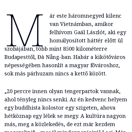
M
ár este háromnegyed kilenc
van Vietnámban, amikor
felhívom Gaál Lászlót, aki egy
homályosított háttér előtt ül
szobájában, több mint 8500 kilométerre
Budapesttől, Đà Nẵng-ban. Habár a kikötőváros
népességében hasonlít a magyar fővároshoz,
sok más párhuzam nincs a kettő között.
„20 percre innen olyan tengerpartok vannak,
ahol tényleg nincs senki. Az én kedvenc helyem
egy buddhista kolostor egy szigeten, ahova
hétköznap egy lélek se megy. A kultúra nagyon
más, meg a közlekedés, de ezt már kezdem