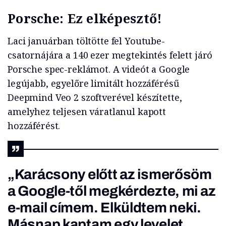
Porsche: Ez elképesztő!
Laci januárban töltötte fel Youtube-
csatornájára a 140 ezer megtekintés felett járó
Porsche spec-reklámot. A videót a Google
legújabb, egyelőre limitált hozzáférésű
Deepmind Veo 2 szoftverével készítette,
amelyhez teljesen váratlanul kapott
hozzáférést.
„Karácsony előtt az ismerősöm
a Google-től megkérdezte, mi az
e-mail címem. Elküldtem neki.
Másnap kaptam egy levelet,