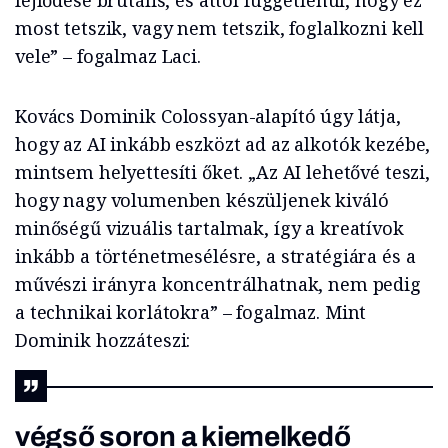
fejlődése brutális, és attól függetlenül, hogy ez
most tetszik, vagy nem tetszik, foglalkozni kell
vele” – fogalmaz Laci.
Kovács Dominik Colossyan-alapító úgy látja,
hogy az AI inkább eszközt ad az alkotók kezébe,
mintsem helyettesíti őket. „Az AI lehetővé teszi,
hogy nagy volumenben készüljenek kiváló
minőségű vizuális tartalmak, így a kreatívok
inkább a történetmesélésre, a stratégiára és a
művészi irányra koncentrálhatnak, nem pedig
a technikai korlátokra” – fogalmaz. Mint
Dominik hozzáteszi:
végső soron a kiemelkedő