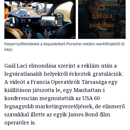
+
4
kép a
galériában
Képernyőfelvételek a képzeletbeli Porsche-reklám werkfilmjéből (6
kép)
Gaál Laci elmondása szerint a reklám után a
legváratlanabb helyekről érkeztek gratulációk.
A videót a Francia Operatőrök Társasága egy
kiállításon játszotta le, egy Manhattan-i
konferencián megmutatták az USA 60
legnagyobb marketingvezetőjének, de elismerő
szavakkal illette az egyik James Bond-film
operatőre is.