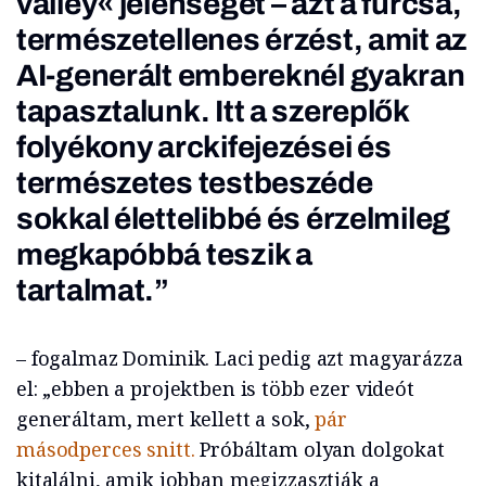
valley« jelenségét – azt a furcsa,
természetellenes érzést, amit az
AI-generált embereknél gyakran
tapasztalunk. Itt a szereplők
folyékony arckifejezései és
természetes testbeszéde
sokkal élettelibbé és érzelmileg
megkapóbbá teszik a
tartalmat.”
– fogalmaz Dominik. Laci pedig azt magyarázza
el: „ebben a projektben is több ezer videót
generáltam, mert kellett a sok,
pár
másodperces snitt.
Próbáltam olyan dolgokat
kitalálni, amik jobban megizzasztják a