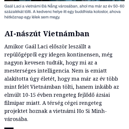
Gaál Laci a vietnámi Đà Nẵng városában, ahol ma már az év 50-60
százalékát tölti. A kedvenc helye itt egy buddhista kolostor, ahova
hétköznap egy lélek sem megy.
AI-nászút Vietnámban
Amikor Gaál Laci először leszállt a
repülőgépről egy idegen kontinensen, még
nagyon kevesen tudták, hogy mi az a
mesterséges intelligencia. Nem is emiatt
alakította úgy életét, hogy ma már az év több
mint felét Vietnámban tölti, hanem inkább az
elmúlt 10-15 évben rengeteg fejlődő ázsiai
filmipar miatt. A térség cégei rengeteg
projektet hoznak a vietnámi Ho Si Minh-
városába.