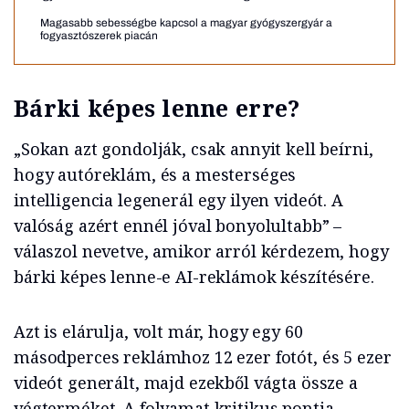
Magasabb sebességbe kapcsol a magyar gyógyszergyár a
fogyasztószerek piacán
Bárki képes lenne erre?
„Sokan azt gondolják, csak annyit kell beírni,
hogy autóreklám, és a mesterséges
intelligencia legenerál egy ilyen videót. A
valóság azért ennél jóval bonyolultabb” –
válaszol nevetve, amikor arról kérdezem, hogy
bárki képes lenne-e AI-reklámok készítésére.
Azt is elárulja, volt már, hogy egy 60
másodperces reklámhoz 12 ezer fotót, és 5 ezer
videót generált, majd ezekből vágta össze a
végterméket. A folyamat kritikus pontja