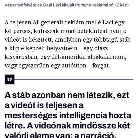
Képernyőfelvételek Gaál Laci kitalált Porsche-reklámából (6 kép)
A teljesen AI-generált reklám mellé Laci egy
kétperces, kulisszák mögé betekintést nyújtó
videót is készített, amelyben egy többtagú stáb
a klip elképzelt helyszínein – egy olasz
kisvárosban, egy dél-amerikai alpakafarmon,
vagy egyszerűen egy autóúton – forgat.
A stáb azonban nem létezik, ezt
a videót is teljesen a
mesterséges intelligencia hozta
létre. A videónak mindössze két
valódi eleme van: a narráció,