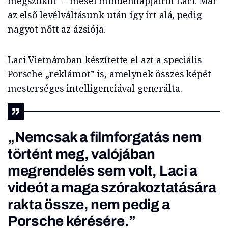
megszokni” – mesél mindennapjairól Laci. Már
az első levélváltásunk után így írt alá, pedig
nagyot nőtt az ázsiója.
Laci Vietnámban készítette el azt a speciális
Porsche „reklámot” is, amelynek összes képét
mesterséges intelligenciával generálta.
„Nemcsak a filmforgatás nem
történt meg, valójában
megrendelés sem volt, Laci a
videót a maga szórakoztatására
rakta össze, nem pedig a
Porsche kérésére.”