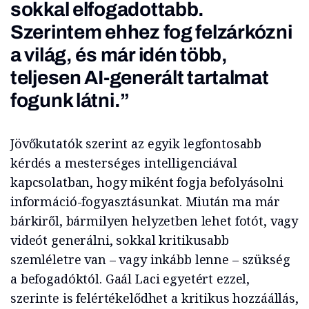
sokkal elfogadottabb.
Szerintem ehhez fog felzárkózni
a világ, és már idén több,
teljesen AI-generált tartalmat
fogunk látni.”
Jövőkutatók szerint az egyik legfontosabb
kérdés a mesterséges intelligenciával
kapcsolatban, hogy miként fogja befolyásolni
információ-fogyasztásunkat. Miután ma már
bárkiről, bármilyen helyzetben lehet fotót, vagy
videót generálni, sokkal kritikusabb
szemléletre van – vagy inkább lenne – szükség
a befogadóktól. Gaál Laci egyetért ezzel,
szerinte is felértékelődhet a kritikus hozzáállás,