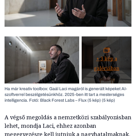
+
3
kép a
galériában
Ha már kreatív toolbox: Gaál Laci magáról is generált képeket AI-
szoftverrel beszélgetésünkhöz. 2025-ben itt tart a mesterséges
intelligencia. Fotó: Black Forest Labs – Flux (5 kép) (5 kép)
A végső megoldás a nemzetközi szabályozásban
lehet, mondja Laci, ehhez azonban
megegyezésre kell jutniuk a nagyhatalmaknak.