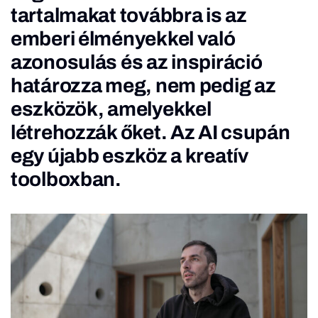
tartalmakat továbbra is az
emberi élményekkel való
azonosulás és az inspiráció
határozza meg, nem pedig az
eszközök, amelyekkel
létrehozzák őket. Az AI csupán
egy újabb eszköz a kreatív
toolboxban.