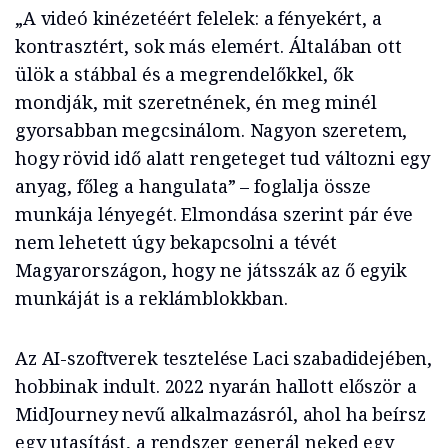
„A videó kinézetéért felelek: a fényekért, a
kontrasztért, sok más elemért. Általában ott
ülök a stábbal és a megrendelőkkel, ők
mondják, mit szeretnének, én meg minél
gyorsabban megcsinálom. Nagyon szeretem,
hogy rövid idő alatt rengeteget tud változni egy
anyag, főleg a hangulata” – foglalja össze
munkája lényegét. Elmondása szerint pár éve
nem lehetett úgy bekapcsolni a tévét
Magyarországon, hogy ne játsszák az ő egyik
munkáját is a reklámblokkban.
Az AI-szoftverek tesztelése Laci szabadidejében,
hobbinak indult. 2022 nyarán hallott először a
MidJourney nevű alkalmazásról, ahol ha beírsz
egy utasítást, a rendszer generál neked egy