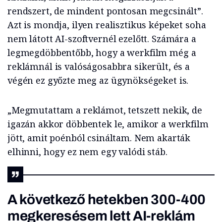
rendszert, de mindent pontosan megcsinált”.
Azt is mondja, ilyen realisztikus képeket soha
nem látott AI-szoftvernél ezelőtt. Számára a
legmegdöbbentőbb, hogy a werkfilm még a
reklámnál is valóságosabbra sikerült, és a
végén ez győzte meg az ügynökségeket is.
„Megmutattam a reklámot, tetszett nekik, de
igazán akkor döbbentek le, amikor a werkfilm
jött, amit poénból csináltam. Nem akarták
elhinni, hogy ez nem egy valódi stáb.
A következő hetekben 300-400
megkeresésem lett AI-reklám