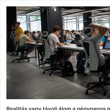
Realitás vagy távoli álom a négynapos