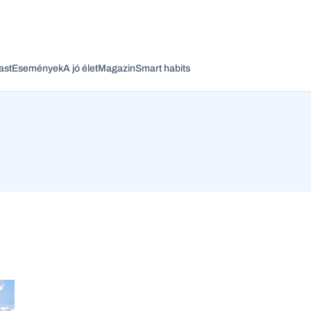
ast
Események
A jó élet
Magazin
Smart habits
Vagy fedezze fel a következő témákat
Üzlet
Pénz
Zöld
Legyél jobb!