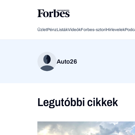
Üzlet
Pénz
Listák
Videók
Forbes-sztori
Hírlevelek
Podc
Auto26
Legutóbbi cikkek