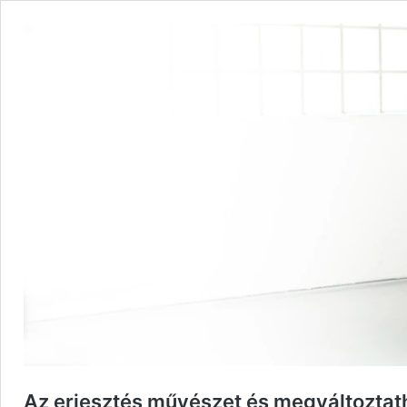
Az erjesztés művészet és megváltoztath