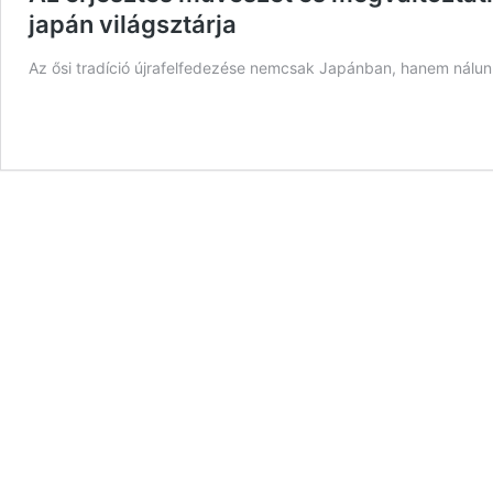
japán világsztárja
Az ősi tradíció újrafelfedezése nemcsak Japánban, hanem nálun