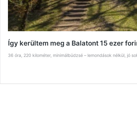
Így kerültem meg a Balatont 15 ezer for
36 óra, 220 kilométer, minimálbüdzsé – lemondások nélkül, jó so