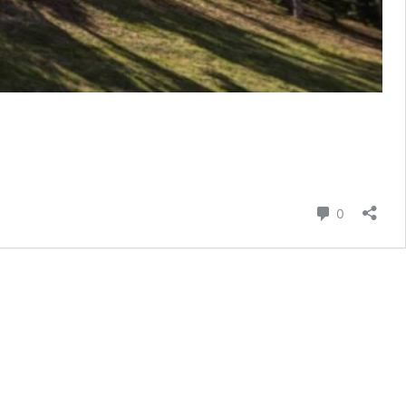
hozzászól
0