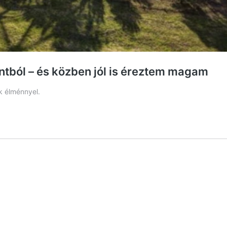
intból – és közben jól is éreztem magam
k élménnyel.